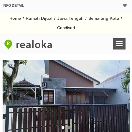
INFO DETAIL
CALCULATOR K
Home
/
Rumah Dijual
/
Jawa Tengah
/
Semarang Kota
/
Harga Rp 3.
Pinjaman (PIN) 70%
Candisari
% /th
O
Untuk hasil simulasi lai
pada kotak-kotak
Simpan Bun