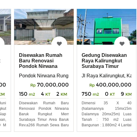
Disewakan Rumah
Gedung Disewakan
t
Baru Renovasi
Raya Kalirungkut
Pondok Nirwana
Surabaya Timur
Baruk Rungkut
Pondok Nirwana Rungkut
Jl Raya Kalirungkut, Kal
REV.A266
00
70,000,000
400,000,000
Rp
Rp
150
4
2
750
0
9
KM
m2
KT
KM
m2
KT
KM
Huni
Disewakan Rumah Baru
Dimensi 35 X 40
kut
Renovasi Pondok Nirwana
(halamannya 15mx15m
iap
Baruk Rungkut Merr
Dalamnya 20mx25m) Luas
an,
Surabaya Timur Area Baruk
Tanah : 750 m2 Luas
0 M
Rev.a266 Rumah Sewa Baru
Bangunan : 1.880m2 4 Lantai
Renovasi
Loss Kamar Mandi