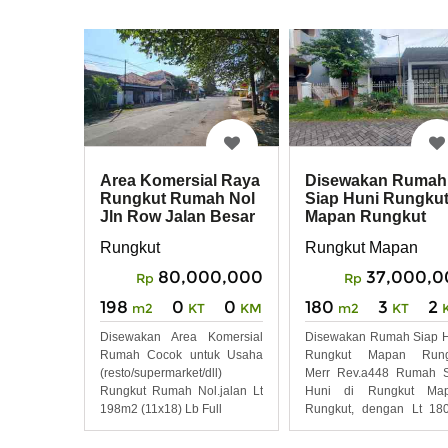
Area Komersial Raya
Disewakan Rumah
Rungkut Rumah Nol
Siap Huni Rungku
Jln Row Jalan Besar
Mapan Rungkut
Ramai
MERR REV.A448
Rungkut
Rungkut Mapan
80,000,000
37,000,0
Rp
Rp
198
0
0
180
3
2
m2
KT
KM
m2
KT
Disewakan Area Komersial
Disewakan Rumah Siap 
Rumah Cocok untuk Usaha
Rungkut Mapan Rung
(resto/supermarket/dll)
Merr Rev.a448 Rumah S
Rungkut Rumah Nol.jalan Lt
Huni di Rungkut Map
198m2 (11x18) Lb Full
Rungkut, dengan Lt 18
dan