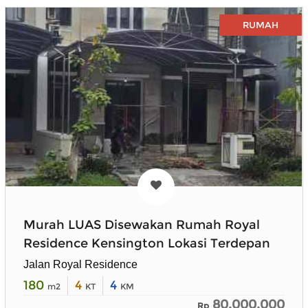
RUMAH
Murah LUAS Disewakan Rumah Royal
Residence Kensington Lokasi Terdepan
Jalan Royal Residence
180
4
4
m2
KT
KM
80.000.000
Rp