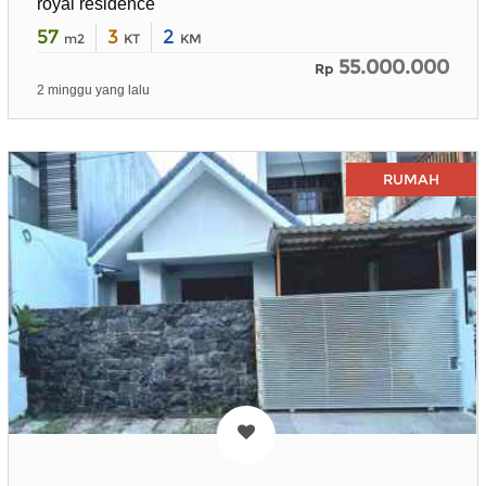
royal residence
57
3
2
m2
KT
KM
55.000.000
Rp
2 minggu yang lalu
RUMAH