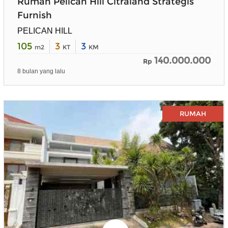
Rumah Pelican Hill Citraland Strategis
Furnish
PELICAN HILL
105
3
3
m2
KT
KM
140.000.000
Rp
8 bulan yang lalu
RUMAH