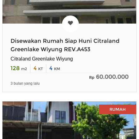
Disewakan Rumah Siap Huni Citraland
Greenlake Wiyung REV.A453
Citraland Greenlake Wiyung
128
4
4
m2
KT
KM
60.000.000
Rp
3 bulan yang lalu
RUMAH