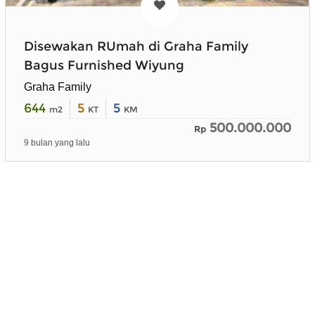
Disewakan RUmah di Graha Family
Bagus Furnished Wiyung
Graha Family
644
5
5
m2
KT
KM
500.000.000
Rp
9 bulan yang lalu