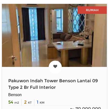
RUMAH
Pakuwon Indah Tower Benson Lantai 09
Type 2 Br Full Interior
Benson
54
2
1
m2
KT
KM
70.000.000