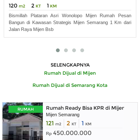
120
2
1
m2
KT
KM
Bismillah Plataran Asri Wonolopo Mijen Rumah Pesan
Bangun di Kawasan Strategis Mijen Semarang 1 Km dari
Jalan Raya Mijen Bsb
SELENGKAPNYA
Rumah Dijual di Mijen
Rumah Dijual di Semarang Kota
Rumah Ready Bisa KPR di Mijen Sem
RUMAH
Mijen Semarang
121
2
1
m2
KT
KM
450.000.000
Rp