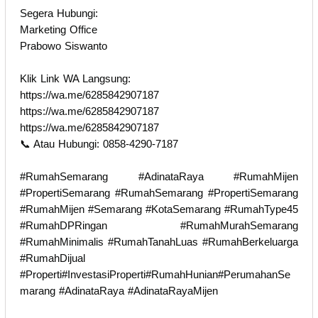
Segera Hubungi:
Marketing Office
Prabowo Siswantо
Klik Link WA Langsung:
https://wa.me/6285842907187
https://wa.me/6285842907187
https://wa.me/6285842907187
📞 Atau Hubungi: 0858-4290-7187
#RumahSemarang #AdinataRaya #RumahMijen
#PropertiSemarang #RumahSemarang #PropertiSemarang
#RumahMijen #Semarang #KotaSemarang #RumahType45
#RumahDPRingan #RumahMurahSemarang
#RumahMinimalis #RumahTanahLuas #RumahBerkeluarga
#RumahDijual
#Properti#InvestasiProperti#RumahHunian#PerumahanSe
marang #AdinataRaya #AdinataRayaMijen