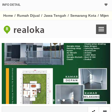
INFO DETAIL
CALCULATOR K
Home
/
Rumah Dijual
/
Jawa Tengah
/
Semarang Kota
/
Mijen
Harga Rp 4
Pinjaman (PIN) 70
% /th
O
Untuk hasil simulasi lai
pada kotak-kotak
Simpan Bun