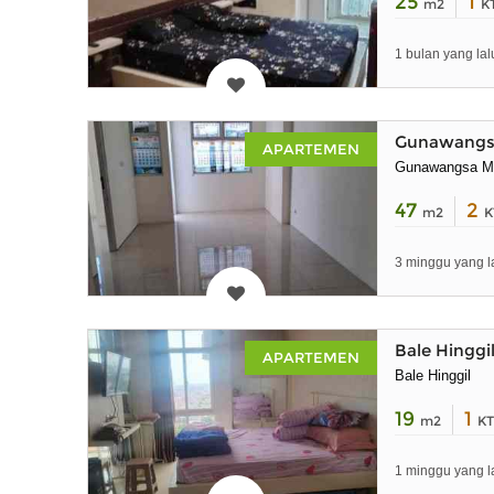
25
1
m2
K
1 bulan yang lal
Gunawangsa
APARTEMEN
Gunawangsa M
47
2
m2
K
3 minggu yang l
Bale Hinggi
APARTEMEN
Bale Hinggil
19
1
m2
KT
1 minggu yang l