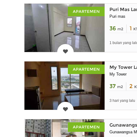
Puri Mas La
APARTEMEN
Puri mas
36
1
m2
K
1 bulan yang lal
My Tower La
APARTEMEN
My Tower
37
2
m2
K
3 hari yang lalu
Gunawangsa 
APARTEMEN
Gunawangsa M