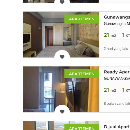
Gunawangsa 
APARTEMEN
Gunawangsa M
21
1
m2
KT
2 hari yang lalu
Ready Apar
APARTEMEN
GUNAWANGS
21
1
m2
KT
8 bulan yang lal
Dijual Apa
APARTEMEN