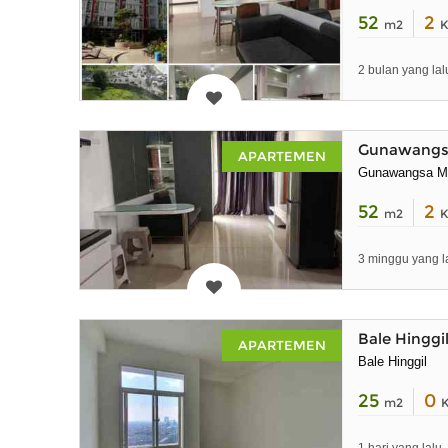
52
2
m2
K
2 bulan yang lal
Gunawangsa 
APARTEMEN
Gunawangsa M
52
2
m2
K
3 minggu yang l
Bale Hinggi
APARTEMEN
Bale Hinggil
25
0
m2