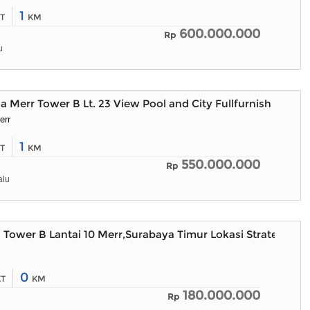
1
T
KM
600.000.000
Rp
u
Merr Tower B Lt. 23 View Pool and City Fullfurnish
err
1
T
KM
550.000.000
Rp
alu
l Tower B Lantai 10 Merr,Surabaya Timur Lokasi Strategis
0
KT
KM
180.000.000
Rp