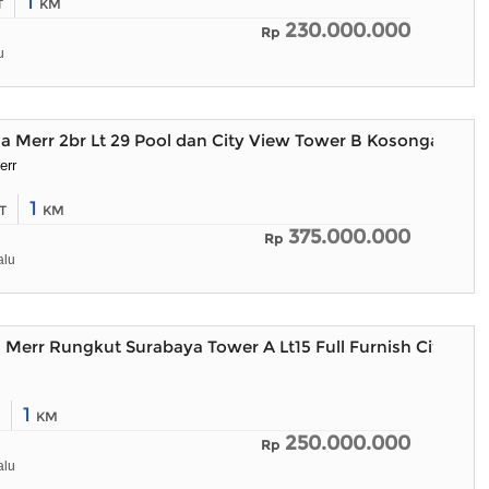
1
T
KM
230.000.000
Rp
u
 Merr 2br Lt 29 Pool dan City View Tower B Kosongan
err
1
T
KM
375.000.000
Rp
alu
l Merr Rungkut Surabaya Tower A Lt15 Full Furnish City Vie
1
KM
250.000.000
Rp
alu