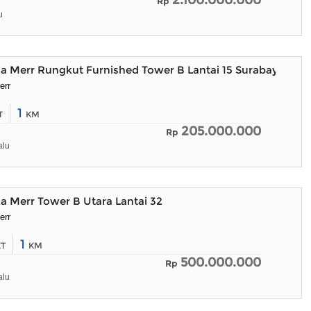
2.100.000.000
Rp
u
 Merr Rungkut Furnished Tower B Lantai 15 Surabaya Neg
err
1
T
KM
205.000.000
Rp
alu
 Merr Tower B Utara Lantai 32
err
1
KT
KM
500.000.000
Rp
alu