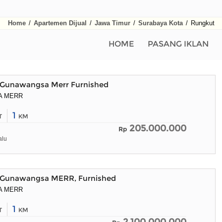
Home
/
Apartemen Dijual
/
Jawa Timur
/
Surabaya Kota
/
Rungkut
HOME
PASANG IKLAN
Gunawangsa Merr Furnished
A MERR
1
T
KM
205.000.000
Rp
alu
Gunawangsa MERR, Furnished
A MERR
1
T
KM