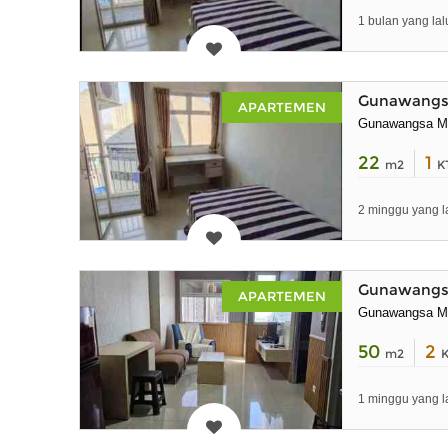
1 bulan yang lal
Gunawangsa
APARTEMEN
Gunawangsa M
22
1
m2
K
2 minggu yang l
Gunawangsa
APARTEMEN
Gunawangsa M
50
2
m2
1 minggu yang l