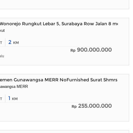
Wonorejo Rungkut Lebar 5, Surabaya Row Jalan 8 meter
kut
2
T
KM
900.000.000
Rp
alu
rtemen Gunawangsa MERR NoFurnished Surat Shmrs
nawangsa MERR
1
T
KM
255.000.000
Rp