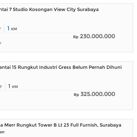
ntai 7 Studio Kosongan View City Surabaya
1
T
KM
230.000.000
Rp
u
ntai 15 Rungkut Industri Gress Belum Pernah Dihuni
1
T
KM
325.000.000
Rp
Merr Rungkut Tower B Lt 23 Full Furnish, Surabaya
err