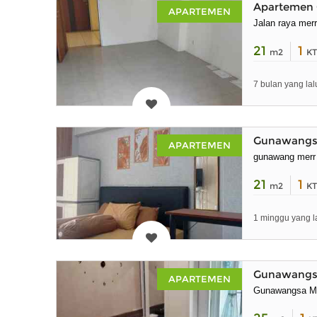
Apartemen 
APARTEMEN
Jalan raya merr
21
1
m2
KT
7 bulan yang lal
Gunawangsa
APARTEMEN
gunawang merr
21
1
m2
KT
1 minggu yang l
Gunawangsa
APARTEMEN
Gunawangsa M