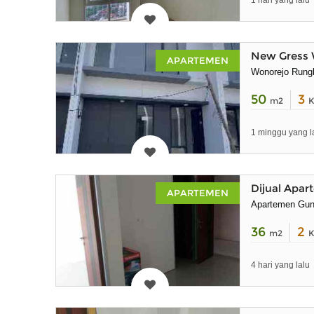
1 hari yang lalu
New Gress 
APARTEMEN
Wonorejo Rung
50
3
m2
K
1 minggu yang l
Dijual Apa
APARTEMEN
Apartemen Gu
36
2
m2
K
4 hari yang lalu