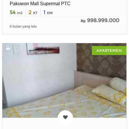
Pakuwon Mall Supermal PTC
54
2
1
m2
KT
KM
998.999.000
Rp
6 bulan yang lalu
APARTEMEN