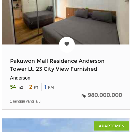
Pakuwon Mall Residence Anderson
Tower Lt. 23 City View Furnished
Anderson
54
2
1
m2
KT
KM
980.000.000
Rp
1 minggu yang lalu
APARTEMEN