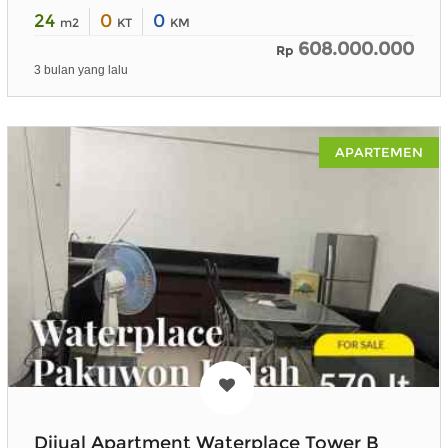
24
0
0
m2
KT
KM
608.000.000
Rp
3 bulan yang lalu
APARTEMEN
Dijual Apartment Waterplace Tower B