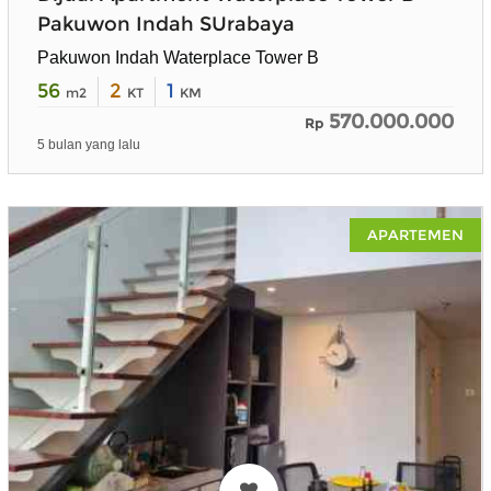
Pakuwon Indah SUrabaya
Pakuwon Indah Waterplace Tower B
56
2
1
m2
KT
KM
570.000.000
Rp
5 bulan yang lalu
APARTEMEN