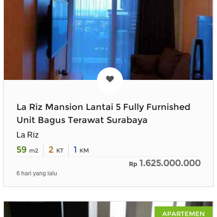
La Riz Mansion Lantai 5 Fully Furnished
Unit Bagus Terawat Surabaya
La Riz
59
2
1
m2
KT
KM
1.625.000.000
Rp
6 hari yang lalu
APARTEMEN