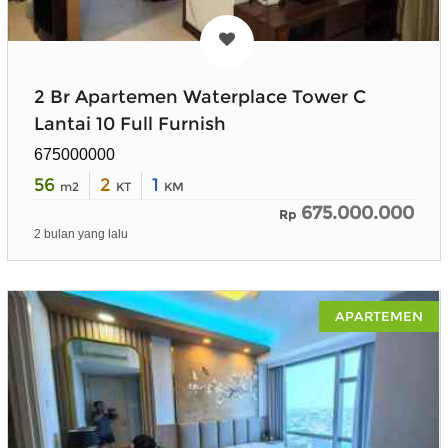
2 Br Apartemen Waterplace Tower C
Lantai 10 Full Furnish
675000000
56
2
1
m2
KT
KM
675.000.000
Rp
2 bulan yang lalu
APARTEMEN