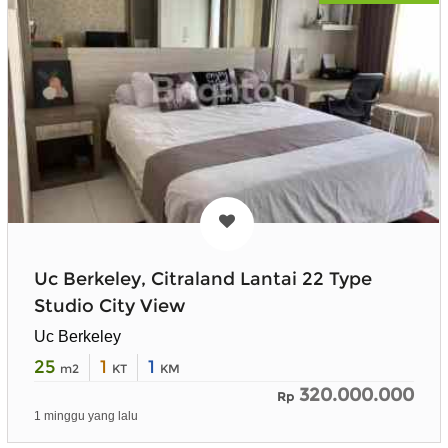
Uc Berkeley, Citraland Lantai 22 Type
Studio City View
Uc Berkeley
25
1
1
m2
KT
KM
320.000.000
Rp
1 minggu yang lalu