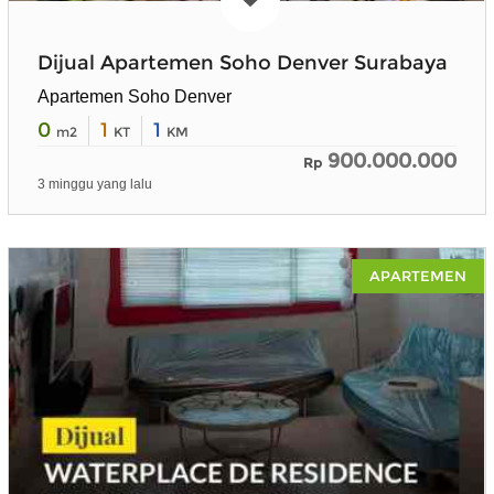
Dijual Apartemen Soho Denver Surabaya
Apartemen Soho Denver
0
1
1
m2
KT
KM
900.000.000
Rp
3 minggu yang lalu
APARTEMEN