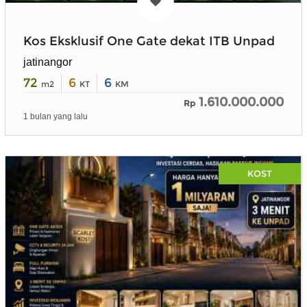
Kos Eksklusif One Gate dekat ITB Unpad
jatinangor
72
6
6
m2
KT
KM
1.610.000.000
Rp
1 bulan yang lalu
KOST