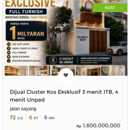
KOST
Dijual Cluster Kos Eksklusif 3 menit ITB, 4
menit Unpad
jalan sayang
72
6
6
m2
KT
KM
1.600.000.000
Rp