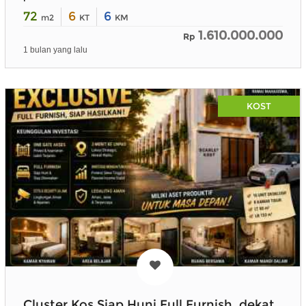
72
6
6
m2
KT
KM
1.610.000.000
Rp
1 bulan yang lalu
KOST
Cluster Kos Siap Huni Full Furnish, dekat