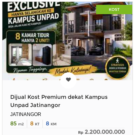
KOST
Dijual Kost Premium dekat Kampus
Unpad Jatinangor
JATINANGOR
85
8
8
m2
KT
KM
2.200.000.000
Rp