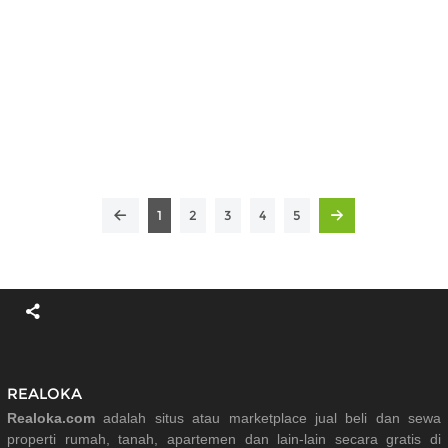
1
2
3
4
5
REALOKA
Realoka.com
adalah situs atau marketplace jual beli dan sewa
properti rumah, tanah, apartemen dan lain-lain secara gratis di