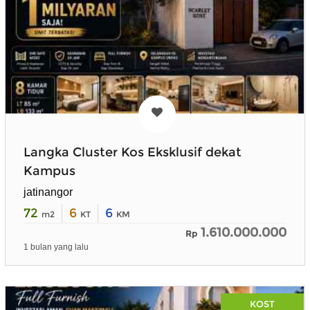
Langka Cluster Kos Eksklusif dekat
Kampus
jatinangor
72
6
6
m2
KT
KM
1.610.000.000
Rp
1 bulan yang lalu
KOST