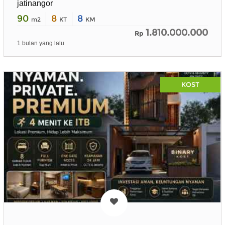
jatinangor
90
8
8
m2
KT
KM
1.810.000.000
Rp
1 bulan yang lalu
KOST