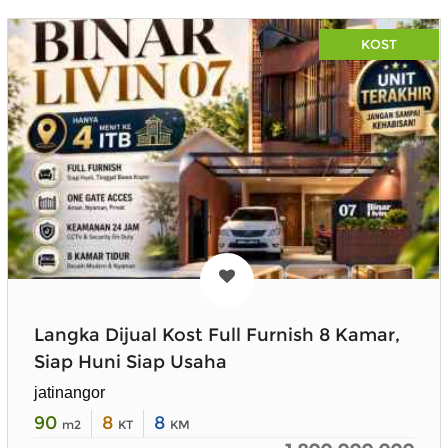
KOST
Langka Dijual Kost Full Furnish 8 Kamar,
Siap Huni Siap Usaha
jatinangor
90
8
8
m2
KT
KM