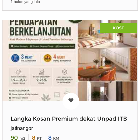
1 bulan yang lalu
KOST
Langka Kosan Premium dekat Unpad ITB
jatinangor
90
8
8
m2
KT
KM