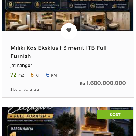
Miliki Kos Eksklusif 3 menit ITB Full
Furnish
jatinangor
72
6
6
m2
KT
KM
1.600.000.000
Rp
1 bulan yang lalu
KOST