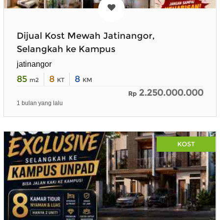
Dijual Kost Mewah Jatinangor,
Selangkah ke Kampus
jatinangor
85
8
8
m2
KT
KM
2.250.000.000
Rp
1 bulan yang lalu
KOST