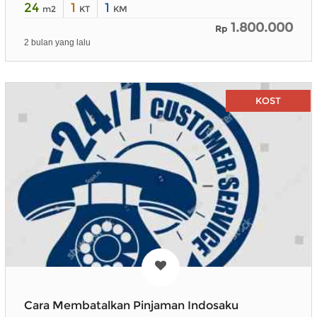
24
1
1
m2
KT
KM
1.800.000
Rp
2 bulan yang lalu
KOST
Cara Membatalkan Pinjaman Indosaku