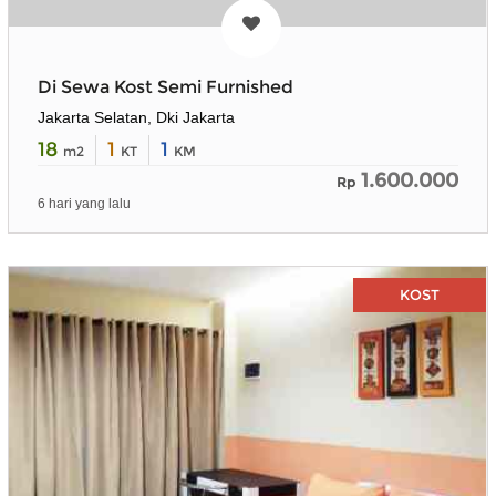
Di Sewa Kost Semi Furnished
Jakarta Selatan, Dki Jakarta
18
1
1
m2
KT
KM
1.600.000
Rp
6 hari yang lalu
KOST