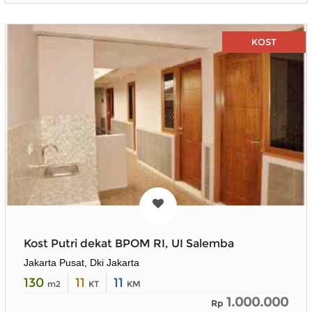
KOST
Kost Putri dekat BPOM RI, UI Salemba
Jakarta Pusat, Dki Jakarta
130
11
11
m2
KT
KM
1.000.000
Rp