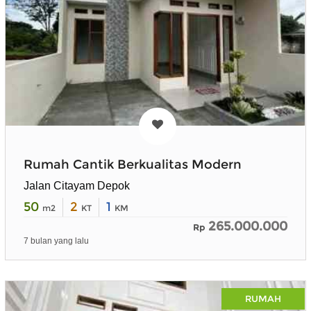
Rumah Cantik Berkualitas Modern
Jalan Citayam Depok
50
2
1
m2
KT
KM
265.000.000
Rp
7 bulan yang lalu
RUMAH