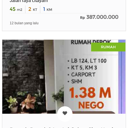
Jalan raya citayam
45
2
1
m2
KT
KM
387.000.000
Rp
12 bulan yang lalu
RUMAH