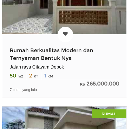
Rumah Berkualitas Modern dan
Ternyaman Bentuk Nya
Jalan raya Citayam Depok
50
2
1
m2
KT
KM
265.000.000
Rp
7 bulan yang lalu
RUMAH