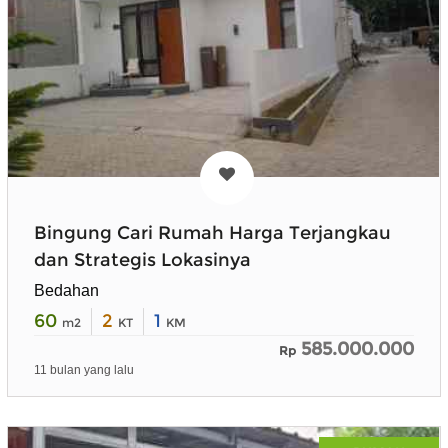
Bingung Cari Rumah Harga Terjangkau
dan Strategis Lokasinya
Bedahan
60
2
1
m2
KT
KM
585.000.000
Rp
11 bulan yang lalu