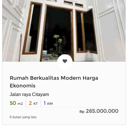
Rumah Berkualitas Modern Harga
Ekonomis
Jalan raya Citayam
50
2
1
m2
KT
KM
265.000.000
Rp
6 bulan yang lalu