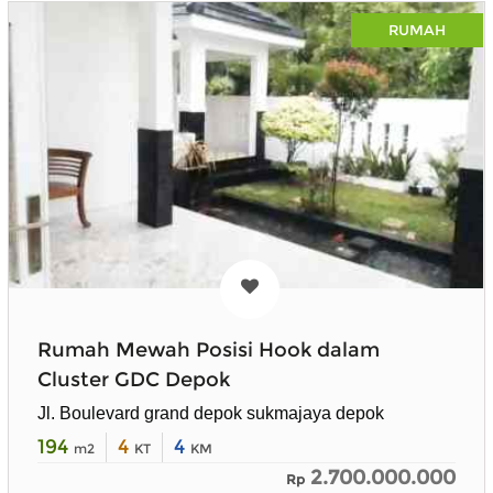
RUMAH
Rumah Mewah Posisi Hook dalam
Cluster GDC Depok
Jl. Boulevard grand depok sukmajaya depok
194
4
4
m2
KT
KM
2.700.000.000
Rp