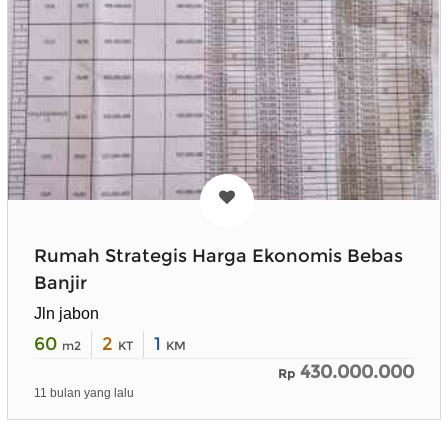
Rumah Strategis Harga Ekonomis Bebas
Banjir
Jln jabon
60
2
1
m2
KT
KM
430.000.000
Rp
11 bulan yang lalu