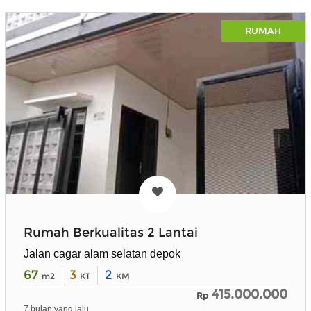
RUMAH
Rumah Berkualitas 2 Lantai
Jalan cagar alam selatan depok
67
3
2
m2
KT
KM
415.000.000
Rp
7 bulan yang lalu