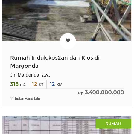
Rumah Induk,kos2an dan Kios di
Margonda
Jln Margonda raya
318
12
12
m2
KT
KM
3.400.000.000
Rp
11 bulan yang lalu
RUMAH