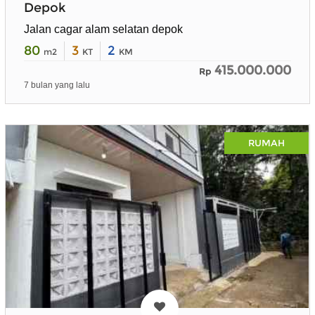
Depok
Jalan cagar alam selatan depok
80
3
2
m2
KT
KM
415.000.000
Rp
7 bulan yang lalu
RUMAH