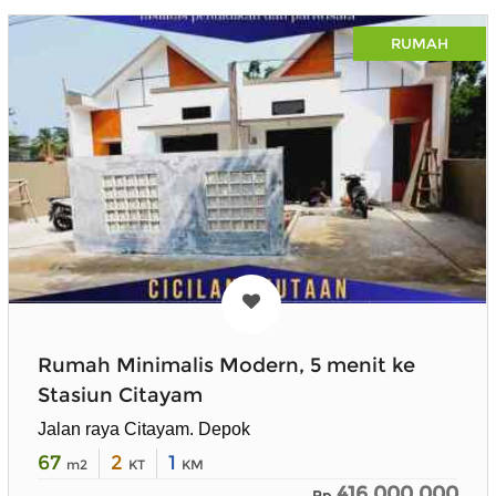
RUMAH
Rumah Minimalis Modern, 5 menit ke
Stasiun Citayam
Jalan raya Citayam. Depok
67
2
1
m2
KT
KM
416.000.000
Rp