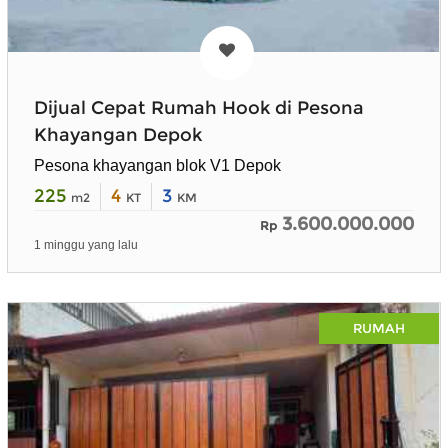
Dijual Cepat Rumah Hook di Pesona
Khayangan Depok
Pesona khayangan blok V1 Depok
225
4
3
m2
KT
KM
3.600.000.000
Rp
1 minggu yang lalu
RUMAH