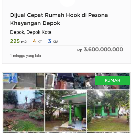
Dijual Cepat Rumah Hook di Pesona
Khayangan Depok
Depok, Depok Kota
225
4
3
m2
KT
KM
3.600.000.000
Rp
1 minggu yang lalu
RUMAH