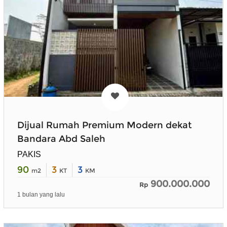
Dijual Rumah Premium Modern dekat
Bandara Abd Saleh
PAKIS
90
3
3
m2
KT
KM
900.000.000
Rp
1 bulan yang lalu