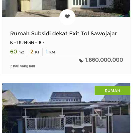
Rumah Subsidi dekat Exit Tol Sawojajar
KEDUNGREJO
60
2
1
m2
KT
KM
1.860.000.000
Rp
2 hari yang lalu
RUMAH