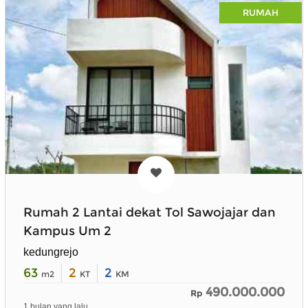
RUMAH
Rumah 2 Lantai dekat Tol Sawojajar dan
Kampus Um 2
kedungrejo
63
2
2
m2
KT
KM
490.000.000
Rp
1 bulan yang lalu