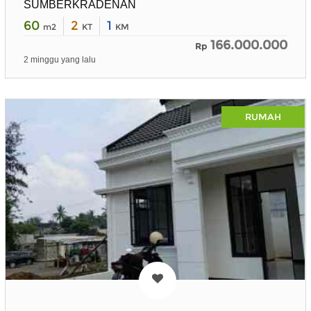
SUMBERKRADENAN
60
2
1
m2
KT
KM
166.000.000
Rp
2 minggu yang lalu
RUMAH