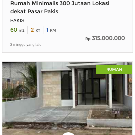
Rumah Minimalis 300 Jutaan Lokasi
dekat Pasar Pakis
PAKIS
60
2
1
m2
KT
KM
315.000.000
Rp
2 minggu yang lalu
RUMAH