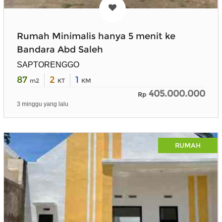
Rumah Minimalis hanya 5 menit ke
Bandara Abd Saleh
SAPTORENGGO
87
2
1
m2
KT
KM
405.000.000
Rp
3 minggu yang lalu
RUMAH