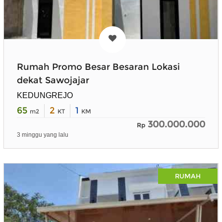
Rumah Promo Besar Besaran Lokasi
dekat Sawojajar
KEDUNGREJO
65
2
1
m2
KT
KM
300.000.000
Rp
3 minggu yang lalu
RUMAH