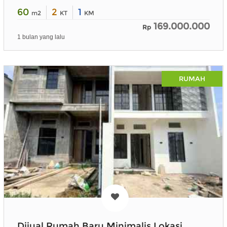
60
2
1
m2
KT
KM
169.000.000
Rp
1 bulan yang lalu
RUMAH
Dijual Rumah Baru Minimalis Lokasi