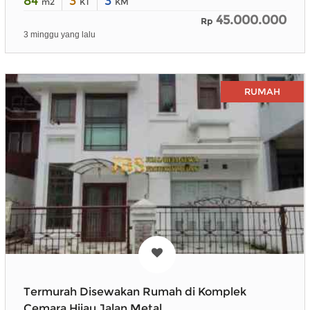
84
3
3
m2
KT
KM
45.000.000
Rp
3 minggu yang lalu
RUMAH
Termurah Disewakan Rumah di Komplek
Cemara Hijau Jalan Metal