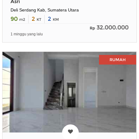
Asri
Deli Serdang Kab, Sumatera Utara
90
2
2
m2
KT
KM
32.000.000
Rp
1 minggu yang lalu
RUMAH