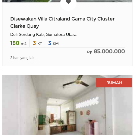
Disewakan Villa Citraland Gama City Cluster
Clarke Quay
Deli Serdang Kab, Sumatera Utara
180
3
3
m2
KT
KM
85.000.000
Rp
2 hari yang lalu
RUMAH