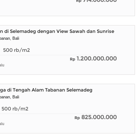
714.000.000
Rp
n di Selemadeg dengan View Sawah dan Sunrise
anan, Bali
500
rb/m2
1.200.000.000
Rp
alu
rga di Tengah Alam Tabanan Selemadeg
anan, Bali
500
rb/m2
825.000.000
Rp
alu