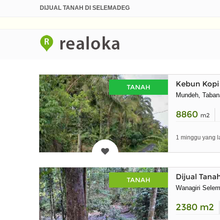
DIJUAL TANAH DI SELEMADEG
Kebun Kopi 
TANAH
Mundeh, Tabana
8860
m2
1 minggu yang l
Dijual Tana
TANAH
Wanagiri Selem
2380
m2