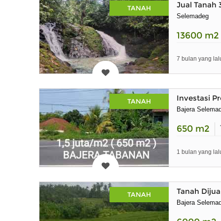
Jual Tanah 
TANAH
Selemadeg
13600
m2
7 bulan yang lal
Investasi P
TANAH
Bajera Selemad
650
m2
1 bulan yang lal
Tanah Dijua
TANAH
Bajera Selemad