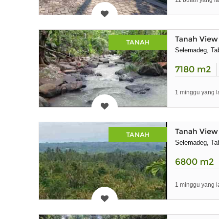
11 bulan yang la
Tanah View 
TANAH
Selemadeg, Tab
7180
m2
1 minggu yang l
Tanah View
TANAH
Selemadeg, Tab
6800
m2
1 minggu yang l