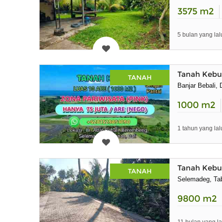
3575
m2
5 bulan yang lal
Tanah Kebun
TANAH
Banjar Bebali,
1000
m2
1 tahun yang lal
Tanah Kebu
TANAH
Selemadeg, Tab
9800
m2