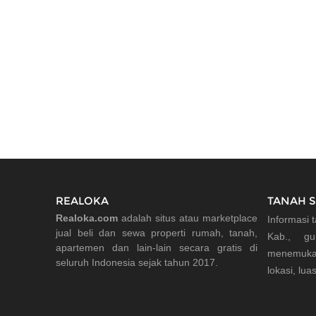
REALOKA
TANAH 
Realoka.com
adalah situs atau marketplace
Informasi 
jual beli dan sewa properti rumah, tanah,
Kab., gu
apartemen dan lain-lain secara gratis di
menemuka
seluruh Indonesia sejak tahun 2017.
lokasi, lua