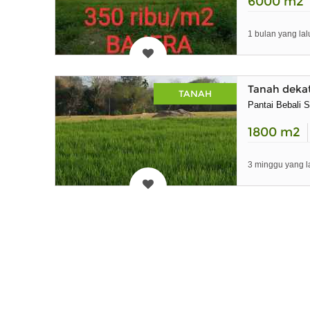
6000
m2
1 bulan yang lal
Tanah dekat
TANAH
Pantai Bebali 
1800
m2
3 minggu yang l