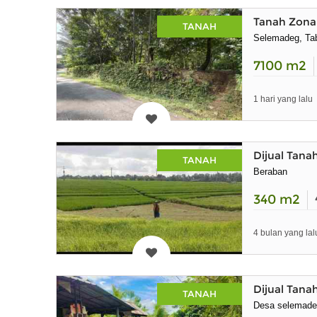
Tanah Zona
TANAH
Selemadeg, Tab
7100
m2
1 hari yang lalu
Dijual Tana
TANAH
Beraban
340
m2
4 bulan yang lal
Dijual Tana
TANAH
Desa selemade