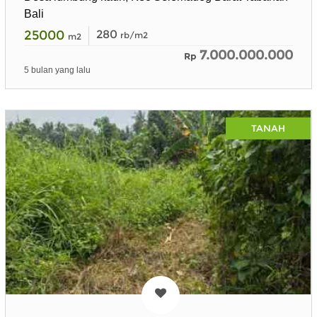
Bali
25000
280
rb/m2
m2
7.000.000.000
Rp
5 bulan yang lalu
TANAH