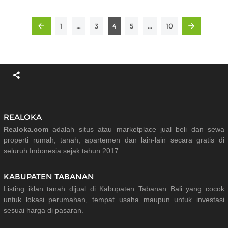
1
…
3
4
5
…
10
REALOKA
Realoka.com
adalah situs atau marketplace jual beli dan sewa
properti rumah, tanah, apartemen dan lain-lain secara gratis di
seluruh Indonesia sejak tahun 2017.
KABUPATEN TABANAN
Listing iklan tanah dijual di Kabupaten Tabanan Bali yang cocok
untuk lokasi perumahan, tempat usaha maupun untuk investasi
sesuai harga di pasaran.