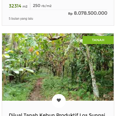
32314
250
rb/m2
m2
8.078.500.000
Rp
5 bulan yang lalu
TANAH
Dijual Tanah Kebun Produktif Los Sungai