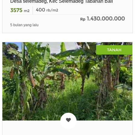
Desa selemadeg, Kec Selemadeg Tabanan Bali
3575
400
rb/m2
m2
1.430.000.000
Rp
5 bulan yang lalu
TANAH