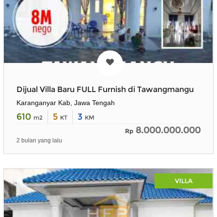
Dijual Villa Baru FULL Furnish di Tawangmangu
Karanganyar Kab, Jawa Tengah
610
5
3
m2
KT
KM
8.000.000.000
Rp
2 bulan yang lalu
VILLA