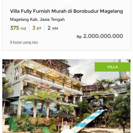
Villa Fully Furnish Murah di Borobudur Magelang
Magelang Kab, Jawa Tengah
375
3
2
m2
KT
KM
2.000.000.000
Rp
9 bulan yang lalu
VILLA