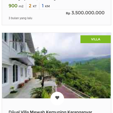
900
2
1
m2
KT
KM
3.500.000.000
Rp
3 bulan yang lalu
VILLA
Dijual Villa Mewah Kemuning Karanganyar