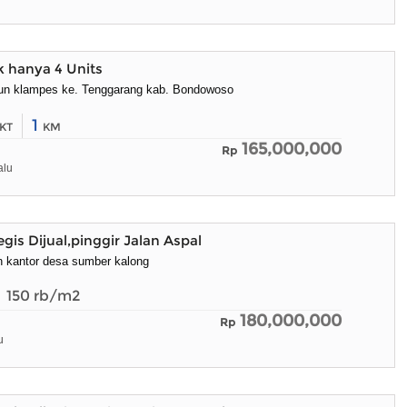
 hanya 4 Units
un klampes ke. Tenggarang kab. Bondowoso
1
KT
KM
165,000,000
Rp
alu
gis Dijual,pinggir Jalan Aspal
n kantor desa sumber kalong
150
rb/m2
180,000,000
Rp
u