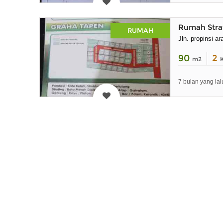
Rumah Strat
RUMAH
Jln. propinsi a
90
2
m2
7 bulan yang lal