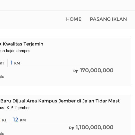
HOME
PASANG IKLAN
 Kwalitas Terjamin
esa kajar klampes
1
KT
KM
170,000,000
Rp
alu
aru Dijual Area Kampus Jember di Jalan Tidar Mastrip
pus IKIP 2 jember
2
12
KT
KM
1,100,000,000
Rp
alu