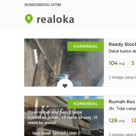
BONDOWOSO JATIM
Ready Stock
KOMERSIAL
Dekat kantor d
104
3
m2
1 minggu yang l
Rumah Kos B
KOMERSIAL
Jln. Tidar cam
126
1
m2
2 minggu yang l