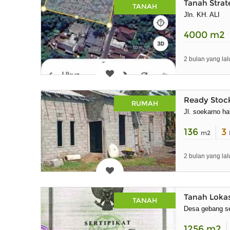
Tanah Strat
TANAH
Jln. KH. ALI
4000
m2
2 bulan yang lal
Ready Stock
RUMAH
Jl. soekarno hat
136
3
m2
2 bulan yang lal
Tanah Loka
TANAH
Desa gebang se
1256
m2