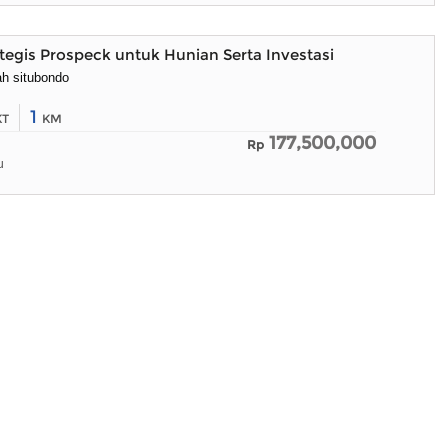
egis Prospeck untuk Hunian Serta Investasi
rah situbondo
1
KT
KM
177,500,000
Rp
u