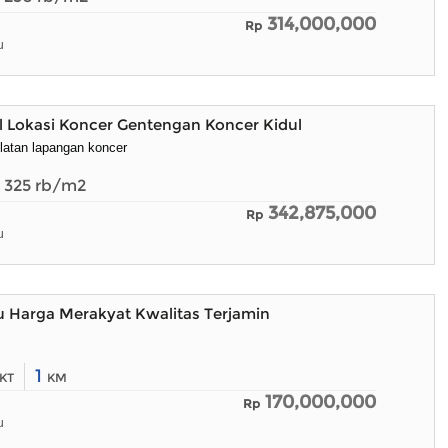
314,000,000
Rp
u
l Lokasi Koncer Gentengan Koncer Kidul
elatan lapangan koncer
325
rb/m2
342,875,000
Rp
u
 Harga Merakyat Kwalitas Terjamin
1
KT
KM
170,000,000
Rp
u