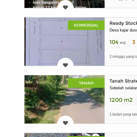
Ready Stock
KOMERSIAL
Desa kajar dus
104
3
m2
2 minggu yang l
Tanah Strate
TANAH
Sebelah selata
1200
m2
1 bulan yang lal