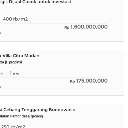
egis Dijual Cocok untuk Investasi
400
rb/m2
1,600,000,000
Rp
u
 Villa Citra Madani
ta jl. propinsi
1
KT
KM
175,000,000
Rp
u
si Gebang Tenggarang Bondowoso
latan kantor desa gebang
250
rb/m2