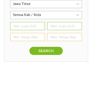
×
SEARCH