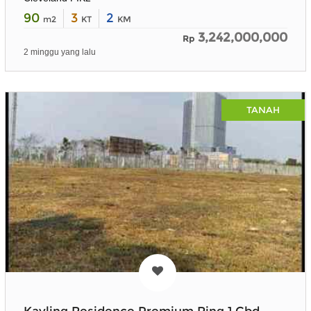
90
3
2
m2
KT
KM
3,242,000,000
Rp
2 minggu yang lalu
TANAH
Kavling Residence Premium Ring 1 Cbd