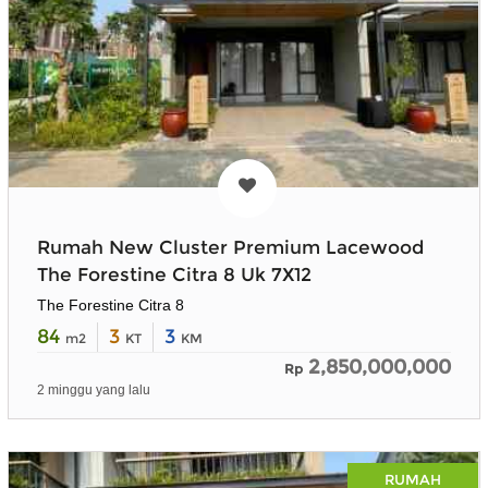
Rumah New Cluster Premium Lacewood
The Forestine Citra 8 Uk 7X12
The Forestine Citra 8
84
3
3
m2
KT
KM
2,850,000,000
Rp
2 minggu yang lalu
RUMAH