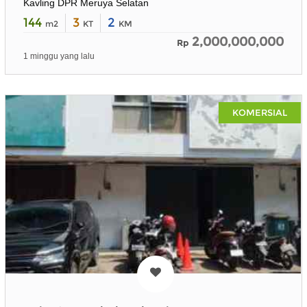
Kavling DPR Meruya Selatan
144
3
2
m2
KT
KM
2,000,000,000
Rp
1 minggu yang lalu
KOMERSIAL