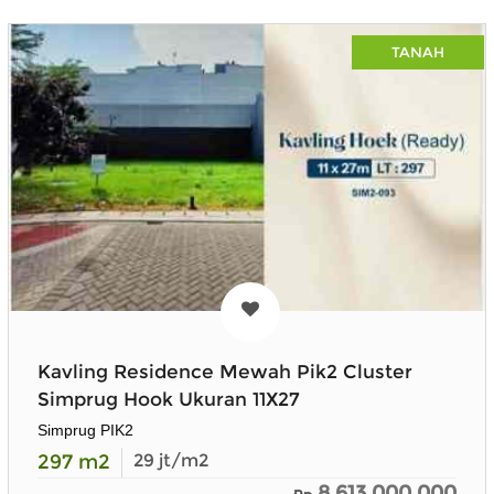
TANAH
Kavling Residence Mewah Pik2 Cluster
Simprug Hook Ukuran 11X27
Simprug PIK2
297
m2
29
jt/m2
8,613,000,000