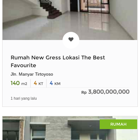
Rumah New Gress Lokasi The Best
Favourite
Jln. Manyar Tirtoyoso
140
4
4
m2
KT
KM
3,800,000,000
Rp
1 hari yang lalu
RUMAH