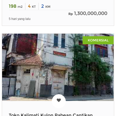
198
4
2
m2
KT
KM
1,300,000,000
Rp
5 hari yang lalu
KOMERSIAL
Toko Kalimati Kulon Pabean Cantikan