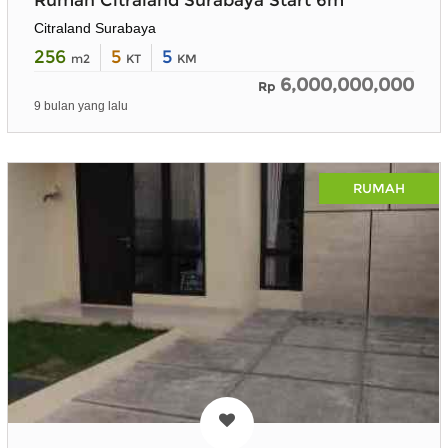
Citraland Surabaya
256
5
5
m2
KT
KM
6,000,000,000
Rp
9 bulan yang lalu
RUMAH