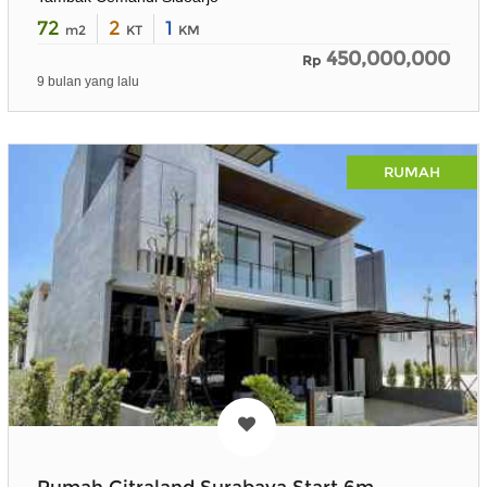
72
2
1
m2
KT
KM
450,000,000
Rp
9 bulan yang lalu
RUMAH
Rumah Citraland Surabaya Start 6m