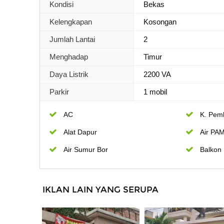
Kondisi
Bekas
Kelengkapan
Kosongan
Jumlah Lantai
2
Menghadap
Timur
Daya Listrik
2200 VA
Parkir
1 mobil
AC
K. Pem
Alat Dapur
Air PA
Air Sumur Bor
Balkon
IKLAN LAIN YANG SERUPA