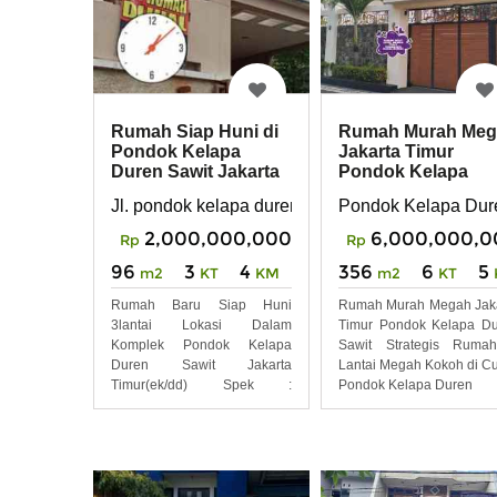
Rumah Siap Huni di
Rumah Murah Meg
Pondok Kelapa
Jakarta Timur
Duren Sawit Jakarta
Pondok Kelapa
Timur Ek Dd
Duren Sawit
Jl. pondok kelapa duren sawit raya Jakarta timur
Pondok Kelapa Dure
Strategis
2,000,000,000
6,000,000,0
Rp
Rp
96
3
4
356
6
5
m2
KT
KM
m2
KT
Rumah Baru Siap Huni
Rumah Murah Megah Jak
3lantai Lokasi Dalam
Timur Pondok Kelapa D
Komplek Pondok Kelapa
Sawit Strategis Ruma
Duren Sawit Jakarta
Lantai Megah Kokoh di C
Timur(ek/dd) Spek :
Pondok Kelapa Duren
Bangunan : Th 2019