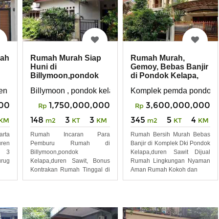
Rumah Murah,
ah
Rumah Murah Siap
Gemoy, Bebas Banjir
Huni di
di Pondok Kelapa,
Billymoon,pondok
Duren Sawit
Kelapa,duren Sawit
Komplek pemda pondok k
n Sawit Jakarta Timur
Billymoon , pondok kelapa , duren sawit , jakarta timur
3,600,000,000
00
1,750,000,000
Rp
Rp
345
5
4
148
3
3
m2
KT
KM
KM
m2
KT
KM
Rumah Bersih Murah Bebas
arta
Rumah Incaran Para
Banjir di Komplek Dki Pondok
uren
Pemburu Rumah di
Kelapa,duren Sawit Dijual
h 3
Billymoon,pondok
Rumah Lingkungan Nyaman
urug
Kelapa,duren Sawit, Bonus
Aman Rumah Kokoh dan
Kontrakan Rumah Tinggal di
Komplek Billy