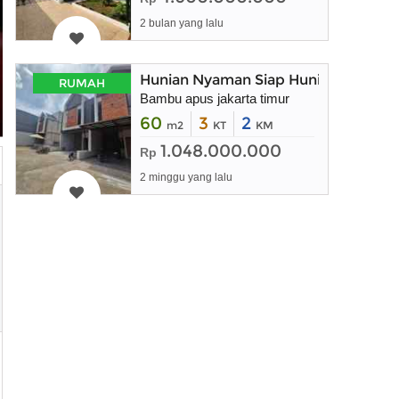
2 bulan yang lalu
Hunian Nyaman Siap Huni di Bambu 
RUMAH
Bambu apus jakarta timur
60
3
2
m2
KT
KM
1.048.000.000
Rp
2 minggu yang lalu