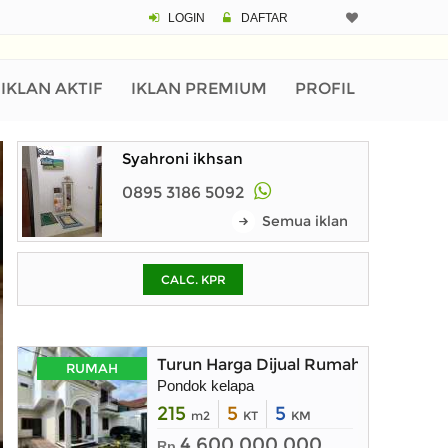
LOGIN
DAFTAR
CALCULATOR K
Harga Rp 2.
Pinjaman (PIN) 70%
IKLAN AKTIF
IKLAN PREMIUM
PROFIL
Syahroni ikhsan
% /th
0895 3186 5092
Semua iklan
O
CALC. KPR
Untuk hasil simulasi lai
pada kotak-kotak
Simpan Bun
Turun Harga Dijual Rumah Baru dal
RUMAH
Pondok kelapa
215
5
5
m2
KT
KM
4.600.000.000
Rp