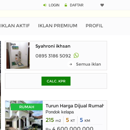
LOGIN
DAFTAR
CALCULATOR K
Harga Rp 3.
Pinjaman (PIN) 70%
IKLAN AKTIF
IKLAN PREMIUM
PROFIL
Syahroni ikhsan
% /th
0895 3186 5092
Semua iklan
O
CALC. KPR
Untuk hasil simulasi lai
pada kotak-kotak
Simpan Bun
Turun Harga Dijual Rumah Baru dal
RUMAH
Pondok kelapa
215
5
5
m2
KT
KM
4.600.000.000
Rp