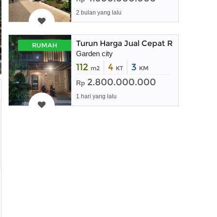
2 bulan yang lalu
Turun Harga Jual Cepat Rumah Mewa
RUMAH
Garden city
112
4
3
m2
KT
KM
2.800.000.000
Rp
1 hari yang lalu