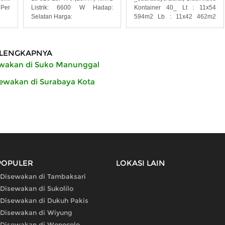
Per
Listrik: 6600 W Hadap:
Kontainer 40_ Lt : 11x54
Selatan Harga:
594m2 Lb : 11x42 462m2
Kantor 36
LENGKAPNYA
ewakan di Suko Manunggal
sewakan di Surabaya Kota
POPULER
LOKASI LAIN
 Disewakan di Tambaksari
 Disewakan di Sukolilo
 Disewakan di Dukuh Pakis
 Disewakan di Wiyung
 Disewakan di Wonocolo