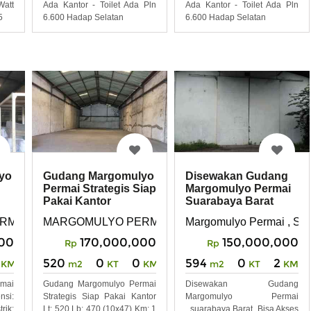
Ada Kantor - Toilet Ada Pln
Ada Kantor - Toilet Ada Pln
Watt
6.600 Hadap Selatan
6.600 Hadap Selatan
5
yo
Gudang Margomulyo
Disewakan Gudang
Permai Strategis Siap
Margomulyo Permai
Pakai Kantor
Suarabaya Barat
RMAI
MARGOMULYO PERMAI
Margomulyo Permai , Sur
000
170,000,000
150,000,000
Rp
Rp
520
0
0
594
0
2
KM
m2
KT
KM
m2
KT
KM
mai
Gudang Margomulyo Permai
Disewakan Gudang
si:
Strategis Siap Pakai Kantor
Margomulyo Permai
rik:
Lt: 520 Lb: 470 (10x47) Km: 1
_suarabaya Barat, Bisa Akses