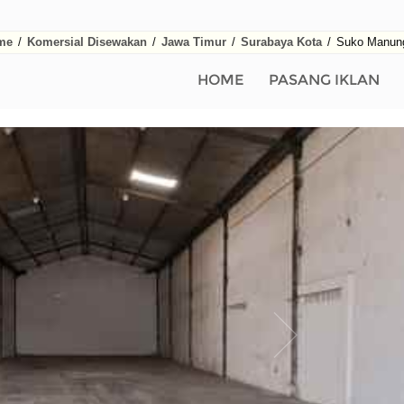
me
/
Komersial Disewakan
/
Jawa Timur
/
Surabaya Kota
/
Suko Manun
HOME
PASANG IKLAN