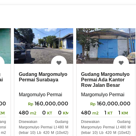
Gudang Margomulyo
Gudang Margomulyo
g
Permai Surabaya
Permai Ada Kantor
ai
Row Jalan Besar
dekat Tol
Margomulyo Permai
Margomulyo Permai
160,000,000
160,000,000
000
Rp
Rp
480
0
0
480
1
1
m2
KT
KM
m2
KT
KM
KM
Disewakan Gudang
Disewakan Gudang
ng
Margomulyo Permai Lt 480 M
Margomulyo Permai Lt 480 M
ensi
(lebar 10) Lb 420 M (10x42)
(lebar 10) Lb 420 M (10x42)
2 m2