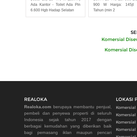
Ada Kantor - Toilet Ada Pln
900 W Harga: 145jt 
6.600 Hgb Hadap Selatan
Tahun (min 2
SE
Komersial Dis
Komersial Di
REALOKA
LOKASI 
Realoka.com
berupaya membantu penjual,
Komersial
pembeli dan penyewa properti di seluruh
Komersial
Indonesia sejak tahun 2017 dengan
Komersial
berbagai kemudahan yang diberikan baik
Komersial
bagi pemasang iklan maupun pencari
Komersial