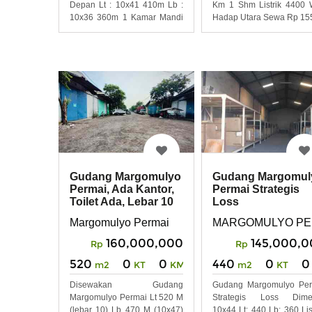
Depan Lt : 10x41 410m Lb :
Km 1 Shm Listrik 4400 
10x36 360m 1 Kamar Mandi
Hadap Utara Sewa Rp 15
Ada Kantor 2
Gudang Margomulyo
Gudang Margomul
Permai, Ada Kantor,
Permai Strategis
Toilet Ada, Lebar 10
Loss
Margomulyo Permai
MARGOMULYO PE
160,000,000
145,000,
Rp
Rp
520
0
0
440
0
0
m2
KT
KM
m2
KT
Disewakan Gudang
Gudang Margomulyo Per
Margomulyo Permai Lt 520 M
Strategis Loss Dimen
(lebar 10) Lb 470 M (10x47)
10x44 Lt: 440 Lb: 360 List