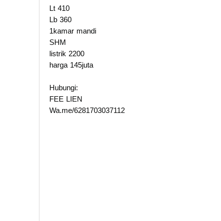
Lt 410
Lb 360
1kamar mandi
SHM
listrik 2200
harga 145juta
Hubungi:
FEE LIEN
Wa.me/6281703037112