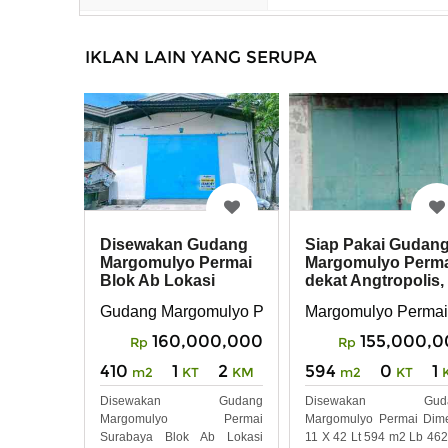
IKLAN LAIN YANG SERUPA
Disewakan Gudang
Siap Pakai Gudan
Margomulyo Permai
Margomulyo Perm
Blok Ab Lokasi
dekat Angtropolis,
Depan Surabaya
Tandes
Gudang Margomulyo Permai , Surabaya Barat
Margomulyo Permai
Barat
160,000,000
155,000,
Rp
Rp
410
1
2
594
0
1
m2
KT
KM
m2
KT
Disewakan Gudang
Disewakan Guda
Margomulyo Permai
Margomulyo Permai Dim
Surabaya Blok Ab Lokasi
11 X 42 Lt 594 m2 Lb 46