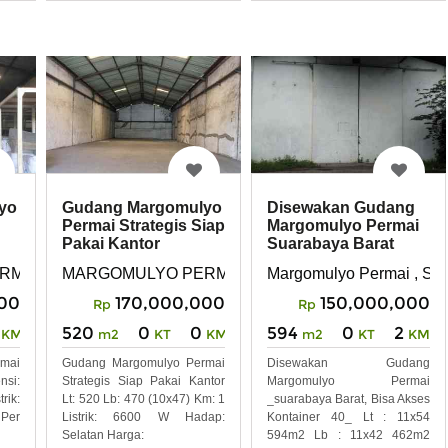
yo
Gudang Margomulyo
Disewakan Gudang
Permai Strategis Siap
Margomulyo Permai
Pakai Kantor
Suarabaya Barat
RMAI
MARGOMULYO PERMAI
Margomulyo Permai , Sur
000
170,000,000
150,000,000
Rp
Rp
520
0
0
594
0
2
KM
m2
KT
KM
m2
KT
KM
mai
Gudang Margomulyo Permai
Disewakan Gudang
si:
Strategis Siap Pakai Kantor
Margomulyo Permai
rik:
Lt: 520 Lb: 470 (10x47) Km: 1
_suarabaya Barat, Bisa Akses
Per
Listrik: 6600 W Hadap:
Kontainer 40_ Lt : 11x54
Selatan Harga:
594m2 Lb : 11x42 462m2