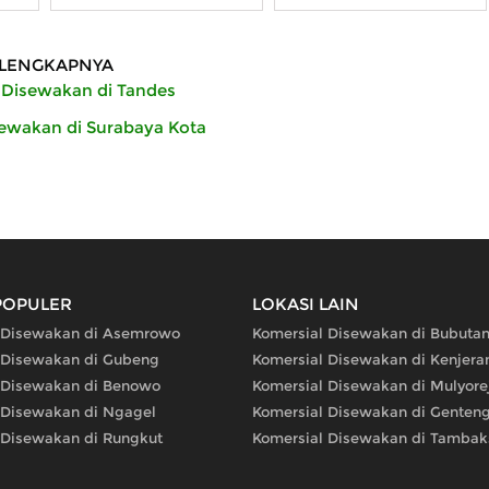
Kantor 36
LENGKAPNYA
 Disewakan di Tandes
sewakan di Surabaya Kota
POPULER
LOKASI LAIN
 Disewakan di Asemrowo
Komersial Disewakan di Bubuta
 Disewakan di Gubeng
Komersial Disewakan di Kenjera
 Disewakan di Benowo
Komersial Disewakan di Mulyore
 Disewakan di Ngagel
Komersial Disewakan di Genten
 Disewakan di Rungkut
Komersial Disewakan di Tambak