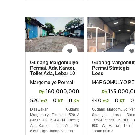
Gudang Margomulyo
Gudang Margomul
Permai, Ada Kantor,
Permai Strategis
Toilet Ada, Lebar 10
Loss
Margomulyo Permai
MARGOMULYO PE
160,000,000
145,000,
Rp
Rp
520
0
0
440
0
0
m2
KT
KM
m2
KT
Disewakan Gudang
Gudang Margomulyo Per
Margomulyo Permai Lt 520 M
Strategis Loss Dimen
(lebar 10) Lb 470 M (10x47)
10x44 Lt: 440 Lb: 360 List
Ada Kantor - Toilet Ada Pln
900 W Harga: 145jt 
6.600 Hgb Hadap Selatan
Tahun (min 2