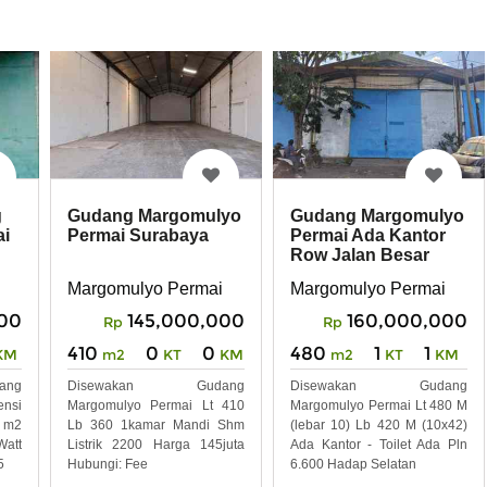
Gudang Margomulyo
Gudang Margomulyo
g
Permai Surabaya
Permai Ada Kantor
ai
Row Jalan Besar
dekat Tol
Margomulyo Permai
Margomulyo Permai
145,000,000
160,000,000
000
Rp
Rp
410
0
0
480
1
1
m2
KT
KM
m2
KT
KM
KM
Disewakan Gudang
Disewakan Gudang
ng
Margomulyo Permai Lt 410
Margomulyo Permai Lt 480 M
ensi
Lb 360 1kamar Mandi Shm
(lebar 10) Lb 420 M (10x42)
2 m2
Listrik 2200 Harga 145juta
Ada Kantor - Toilet Ada Pln
Watt
Hubungi: Fee
6.600 Hadap Selatan
5