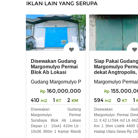
IKLAN LAIN YANG SERUPA
Disewakan Gudang
Siap Pakai Gudan
Margomulyo Permai
Margomulyo Perm
Blok Ab Lokasi
dekat Angtropolis,
Depan Surabaya
Tandes
Gudang Margomulyo Permai , Surabaya Barat
Margomulyo Permai
Barat
160,000,000
155,000,
Rp
Rp
410
1
2
594
0
1
m2
KT
KM
m2
KT
Disewakan Gudang
Disewakan Guda
Margomulyo Permai
Margomulyo Permai Dim
Surabaya Blok Ab Lokasi
11 X 42 Lt 594 m2 Lb 46
Depan Lt : 10x41 410m Lb :
Km 1 Shm Listrik 4400 
10x36 360m 1 Kamar Mandi
Hadap Utara Sewa Rp 15
Ada Kantor 2