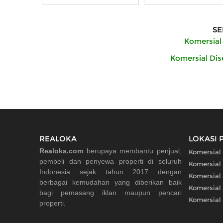
SE
Komersial
Komersial Di
REALOKA
LOKASI 
Realoka.com
berupaya membantu penjual,
Komersial
pembeli dan penyewa properti di seluruh
Komersial
Indonesia sejak tahun 2017 dengan
Komersial
berbagai kemudahan yang diberikan baik
Komersial
bagi pemasang iklan maupun pencari
Komersial
properti.