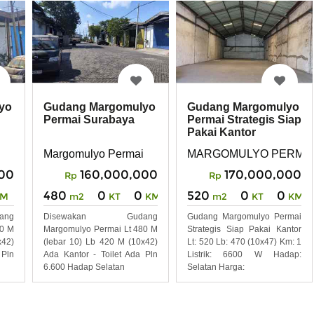
yo
Gudang Margomulyo
Gudang Margomulyo
Permai Surabaya
Permai Strategis Siap
Pakai Kantor
Margomulyo Permai
MARGOMULYO PERMA
00
160,000,000
170,000,000
Rp
Rp
480
0
0
520
0
0
KM
m2
KT
KM
m2
KT
KM
ng
Disewakan Gudang
Gudang Margomulyo Permai
80 M
Margomulyo Permai Lt 480 M
Strategis Siap Pakai Kantor
x42)
(lebar 10) Lb 420 M (10x42)
Lt: 520 Lb: 470 (10x47) Km: 1
 Pln
Ada Kantor - Toilet Ada Pln
Listrik: 6600 W Hadap:
6.600 Hadap Selatan
Selatan Harga: