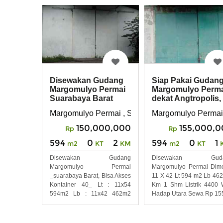
Disewakan Gudang
Siap Pakai Gudan
Margomulyo Permai
Margomulyo Perm
Suarabaya Barat
dekat Angtropolis,
Tandes
Margomulyo Permai , Surabaya Barat
Margomulyo Permai
150,000,000
155,000,
Rp
Rp
594
0
2
594
0
1
m2
KT
KM
m2
KT
Disewakan Gudang
Disewakan Guda
Margomulyo Permai
Margomulyo Permai Dim
_suarabaya Barat, Bisa Akses
11 X 42 Lt 594 m2 Lb 46
Kontainer 40_ Lt : 11x54
Km 1 Shm Listrik 4400 
594m2 Lb : 11x42 462m2
Hadap Utara Sewa Rp 15
Kantor 36