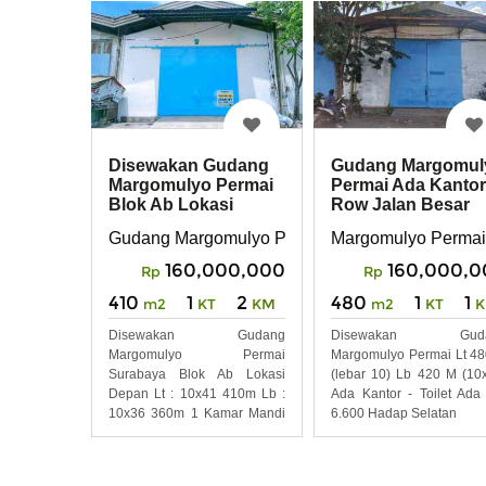
Disewakan Gudang
Gudang Margomul
Margomulyo Permai
Permai Ada Kantor
Blok Ab Lokasi
Row Jalan Besar
Depan Surabaya
dekat Tol
Gudang Margomulyo Permai , Surabaya Barat
Margomulyo Permai
Barat
160,000,000
160,000,0
Rp
Rp
410
1
2
480
1
1
m2
KT
KM
m2
KT
Disewakan Gudang
Disewakan Guda
Margomulyo Permai
Margomulyo Permai Lt 4
Surabaya Blok Ab Lokasi
(lebar 10) Lb 420 M (10
Depan Lt : 10x41 410m Lb :
Ada Kantor - Toilet Ada
10x36 360m 1 Kamar Mandi
6.600 Hadap Selatan
Ada Kantor 2