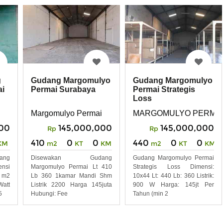
Gudang Margomulyo
Gudang Margomulyo
g
Permai Surabaya
Permai Strategis
ai
Loss
Margomulyo Permai
MARGOMULYO PERMA
145,000,000
145,000,000
000
Rp
Rp
410
0
0
440
0
0
m2
KT
KM
m2
KT
KM
KM
Disewakan Gudang
Gudang Margomulyo Permai
ng
Margomulyo Permai Lt 410
Strategis Loss Dimensi:
ensi
Lb 360 1kamar Mandi Shm
10x44 Lt: 440 Lb: 360 Listrik:
2 m2
Listrik 2200 Harga 145juta
900 W Harga: 145jt Per
Watt
Hubungi: Fee
Tahun (min 2
5