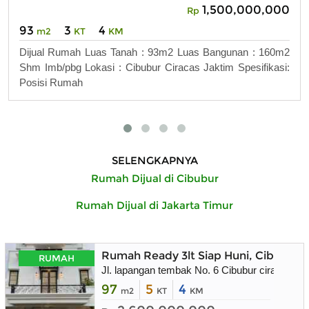
1,500,000,000
Rp
93
3
4
m2
KT
KM
Dijual Rumah Luas Tanah : 93m2 Luas Bangunan : 160m2
Shm Imb/pbg Lokasi : Cibubur Ciracas Jaktim Spesifikasi:
Posisi Rumah
SELENGKAPNYA
Rumah Dijual di Cibubur
Rumah Dijual di Jakarta Timur
Rumah Ready 3lt Siap Huni, Cibubur 
RUMAH
Jl. lapangan tembak No. 6 Cibubur ciracas jak
97
5
4
m2
KT
KM