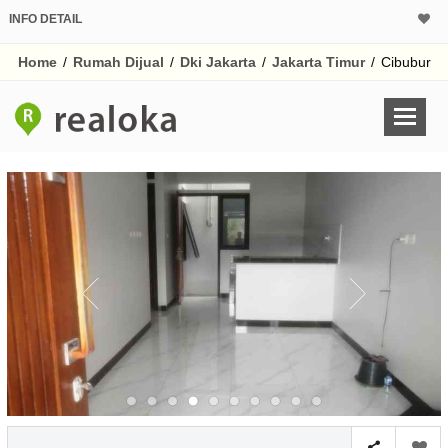
INFO DETAIL
CALCULATOR K
Home
/
Rumah Dijual
/
Dki Jakarta
/
Jakarta Timur
/
Cibubur
Harga Rp 5
Pinjaman (PIN) 70
% /th
O
Untuk hasil simulasi lai
pada kotak-kotak
Simpan Bun