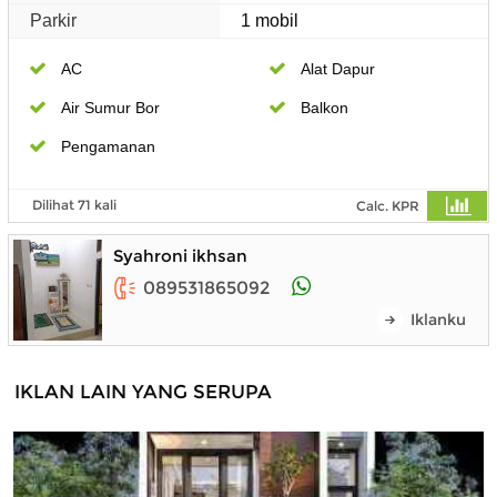
Parkir
1 mobil
AC
Alat Dapur
Air Sumur Bor
Balkon
Pengamanan
Dilihat 71 kali
Calc. KPR
Syahroni ikhsan
089531865092
Iklanku
IKLAN LAIN YANG SERUPA