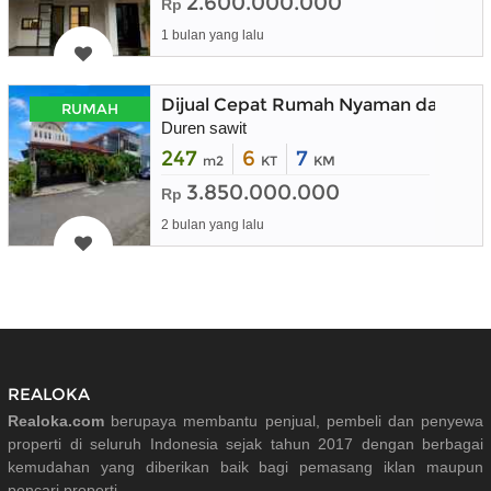
2.600.000.000
Rp
1 bulan yang lalu
Dijual Cepat Rumah Nyaman dalam K
RUMAH
Duren sawit
247
6
7
m2
KT
KM
3.850.000.000
Rp
2 bulan yang lalu
REALOKA
Realoka.com
berupaya membantu penjual, pembeli dan penyewa
properti di seluruh Indonesia sejak tahun 2017 dengan berbagai
kemudahan yang diberikan baik bagi pemasang iklan maupun
pencari properti.