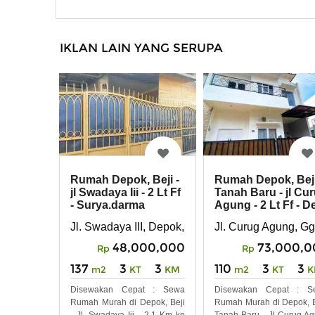
IKLAN LAIN YANG SERUPA
Rumah Depok, Beji -
Rumah Depok, Beji
jl Swadaya Iii - 2 Lt Ff
Tanah Baru - jl Cu
- Surya.darma
Agung - 2 Lt Ff - D
Jl. Swadaya III, Depok, Beji
Jl. Curug Agung, Gg
48,000,000
73,000,0
Rp
Rp
137
3
3
110
3
3
m2
KT
KM
m2
KT
K
Disewakan Cepat : Sewa
Disewakan Cepat : S
Rumah Murah di Depok, Beji
Rumah Murah di Depok, B
- Jl. Swadaya Iii - 2,1 Km ke
Tanah Baru - Jl Curug A