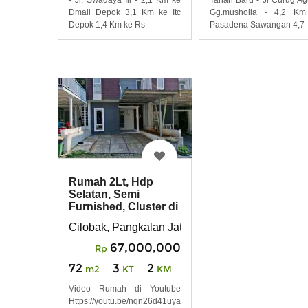
Dmall Depok 3,1 Km ke Itc
Gg.musholla - 4,2 Km
Depok 1,4 Km ke Rs
Pasadena Sawangan 4,7
Rumah 2Lt, Hdp
Selatan, Semi
Furnished, Cluster di
Cilobak, Cinere
Cilobak, Pangkalan Jati
67,000,000
Rp
72
3
2
m2
KT
KM
Video Rumah di Youtube
Https://youtu.be/nqn26d41uya