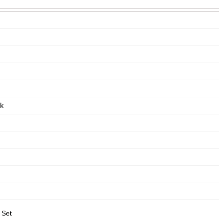
ik
 Set