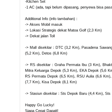
-Kitchen Set
-1 AC (ada, tapi belum dipasang, penyewa bisa pasa
Additional Info (info tambahan) :
-> Akses Mobil masuk
-> Lokasi Strategis dekat Matoa Golf (2,3 Km)
-> Dekat jalan Toll
-> Mall disekitar : DTC (3,2 Km), Pasadena Sawan
(5,2 Km), Detos (6,8 Km)
-> RS disekitar : Graha Permata Ibu (3 Km), Bhakt
Mitra Keluarga Depok (5,3 Km), EKA Depok (5,6 K
RS Permata Depok (6,5 Km), RSU Aulia (6,6 Km),
(7,7 Km), Kisa Depok (8,1 Km)
-> Stasiun disekitar : Sts Depok Baru (4,4 Km), S
Happy Go Lucky!
Siapa Cepat Dapatt!