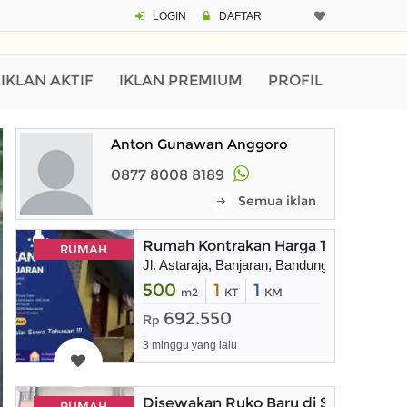
LOGIN
DAFTAR
IKLAN AKTIF
IKLAN PREMIUM
PROFIL
Anton Gunawan Anggoro
0877 8008 8189
Semua iklan
Rumah Kontrakan Harga Terjangkau 
RUMAH
Jl. Astaraja, Banjaran, Bandung Selatan, Jaw
500
1
1
m2
KT
KM
692.550
Rp
3 minggu yang lalu
Disewakan Ruko Baru di Sasakirana B
RUMAH