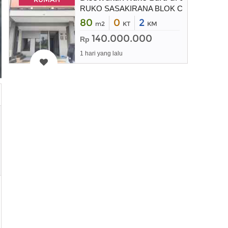
RUKO SASAKIRANA BLOK C No. 58 KBP
80
0
2
m2
KT
KM
140.000.000
Rp
1 hari yang lalu