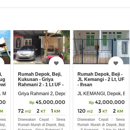
,
Rumah Depok, Beji,
Rumah Depok, Beji -
rug
Kukusan - Griya
JL Kemangi - 2 Lt, UF
ewi
Rahmani 2 - 1 Lt UF -
- Ihsan
Ariesromli21
. Musholla, Depok, Beji, Tanah Baru
Griya Rahmani 2, Depok, Beji, Kukusan
JL KEMANGI, Depok, Bej
00
45,000,000
42,000,000
Rp
Rp
72
2
1
120
3
2
M
m2
KT
KM
m2
KT
KM
ewa
Disewakan Cepat : Sewa
Disewakan Cepat : Sewa
eji,
Rumah Murah di Depok, Beji,
Rumah Murah di Depok, Beji
gung
Kukusan - Griya Rahmani 2 -
- Jl Kemangi - 2 Km ke Mall