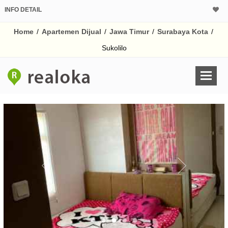
INFO DETAIL
CALCULATOR K
Home
/
Apartemen Dijual
/
Jawa Timur
/
Surabaya Kota
/
Harga Rp 3
Pinjaman (PIN) 70
Sukolilo
% /th
O
Untuk hasil simulasi lai
pada kotak-kotak
Simpan Bun