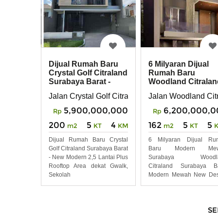
Dijual Rumah Baru
6 Milyaran Dijual
Crystal Golf Citraland
Rumah Baru
Surabaya Barat -
Woodland Citralan
New Modern
Surabaya Barat -
Jalan Crystal Golf Citraland
Jalan Woodland Cit
Moder
5,900,000,000
6,200,000,0
Rp
Rp
200
5
4
162
5
5
m2
KT
KM
m2
KT
Dijual Rumah Baru Crystal
6 Milyaran Dijual Ru
Golf Citraland Surabaya Barat
Baru Modern Me
- New Modern 2,5 Lantai Plus
Surabaya Woodl
Rooftop Area dekat Gwalk,
Citraland Surabaya Ba
Sekolah
Modern Mewah New Des
3 Lantai Bonus
SE