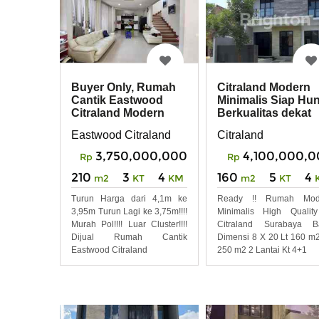
Citraland Modern
Buyer Only, Rumah
Minimalis Siap Hun
Cantik Eastwood
Berkualitas dekat
Citraland Modern
Gwalk, Ciputra
Minimalis Design
Citraland
Eastwood Citraland
4,100,000,
3,750,000,000
Rp
Rp
160
5
4
210
3
4
m2
KT
m2
KT
KM
Ready !! Rumah Mod
Turun Harga dari 4,1m ke
Minimalis High Qualit
3,95m Turun Lagi ke 3,75m!!!!
Citraland Surabaya Ba
Murah Pol!!!! Luar Cluster!!!!
Dimensi 8 X 20 Lt 160 m
Dijual Rumah Cantik
250 m2 2 Lantai Kt 4+1
Eastwood Citraland