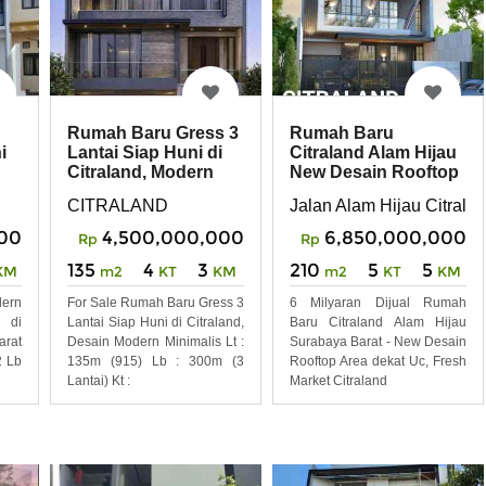
Rumah Baru Gress 3
Rumah Baru
i
Lantai Siap Huni di
Citraland Alam Hijau
Citraland, Modern
New Desain Rooftop
Minimalis
-Row Jalan 4 Mobil
CITRALAND
Jalan Alam Hijau Citrala
000
4,500,000,000
6,850,000,000
Rp
Rp
135
4
3
210
5
5
KM
m2
KT
KM
m2
KT
KM
ern
For Sale Rumah Baru Gress 3
6 Milyaran Dijual Rumah
y di
Lantai Siap Huni di Citraland,
Baru Citraland Alam Hijau
rat
Desain Modern Minimalis Lt :
Surabaya Barat - New Desain
2 Lb
135m (915) Lb : 300m (3
Rooftop Area dekat Uc, Fresh
Lantai) Kt :
Market Citraland