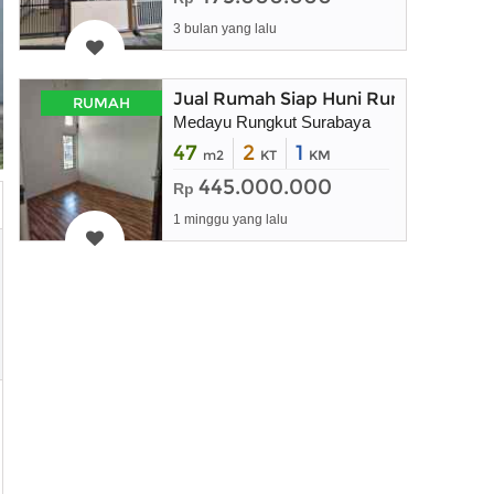
3 bulan yang lalu
Jual Rumah Siap Huni Rungkut Sura
RUMAH
Medayu Rungkut Surabaya
47
2
1
m2
KT
KM
445.000.000
Rp
1 minggu yang lalu