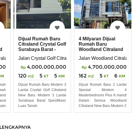
Dijual Rumah Baru
4 Milyaran Dijual
Citraland Crystal Golf
Rumah Baru
d
Surabaya Barat -
Woodland Citraland
New Modern 3
Surabaya Barat
raland
Jalan Crystal Golf Citraland
Jalan Woodland Citralan
00
4,000,000,000
4,700,000,000
Rp
Rp
120
5
5
162
5
6
KM
m2
KT
KM
m2
KT
KM
mah
Dijual Rumah Baru Modern 3
Dijual Rumah Baru 2 Lantai
wah
Lantai Crystal Golf Citraland
Spesial Modern 4
and
New Baru Modern 3 Lantai
Masterbedroom Plus K.mandi
rat
Surabaya Barat Spesifikasi:
Dalam Semua Woodland
ain
Luas Tanah:
Citraland New Baru Modern 2
LENGKAPNYA