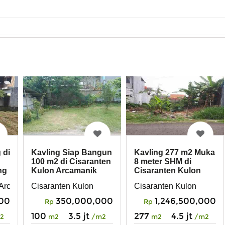
 di
Kavling Siap Bangun
Kavling 277 m2 Muka
100 m2 di Cisaranten
8 meter SHM di
ng
Kulon Arcamanik
Cisaranten Kulon
Bandung
Arcamanik Bandung
n Arcamanik Bandung
Cisaranten Kulon
Cisaranten Kulon
000
350,000,000
1,246,500,000
Rp
Rp
100
3.5 jt
277
4.5 jt
2
m2
/m2
m2
/m2