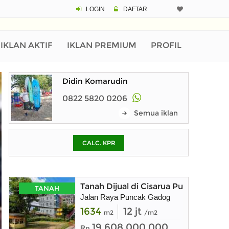
LOGIN
DAFTAR
CALCULATOR K
Harga
Pinjaman (PIN) 70%
IKLAN AKTIF
IKLAN PREMIUM
PROFIL
Didin Komarudin
% /th
0822 5820 0206
Semua iklan
O
CALC. KPR
Untuk hasil simulasi lai
pada kotak-kotak
Simpan Bun
Tanah Dijual di Cisarua Puncak Bog
TANAH
Jalan Raya Puncak Gadog
1634
12 jt
m2
/m2
19.608.000.000
Rp