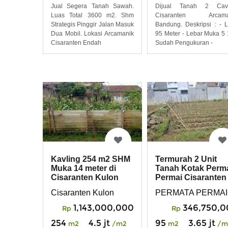
Dijual Tanah 2 Cavl
Jual Segera Tanah Sawah.
Cisaranten Arcama
Luas Total 3600 m2. Shm
Bandung. Deskripsi : - 
Strategis Pinggir Jalan Masuk
95 Meter - Lebar Muka 5 
Dua Mobil. Lokasi Arcamanik
Sudah Pengukuran -
Cisaranten Endah
Kavling 254 m2 SHM
Termurah 2 Unit
Muka 14 meter di
Tanah Kotak Perm
Cisaranten Kulon
Permai Cisaranten
Arcamanik Bdg
Kulon Arcamanik
Cisaranten Kulon
PERMATA PERMAI
1,143,000,000
346,750,
Rp
Rp
254
4.5 jt
95
3.65 jt
m2
/m2
m2
/m