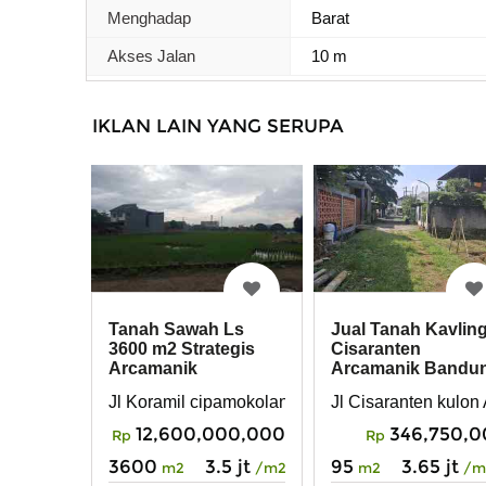
Menghadap
Barat
Akses Jalan
10 m
IKLAN LAIN YANG SERUPA
Jual Tanah Kavling
Tanah Sawah Ls
Cisaranten
3600 m2 Strategis
Arcamanik Bandu
Arcamanik
Cisaranten Endah
Jl Cisaranten kulo
Jl Koramil cipamokolan kolot
Kota Bandung
346,750,
12,600,000,000
Rp
Rp
95
3.65 jt
3600
3.5 jt
m2
/m
m2
/m2