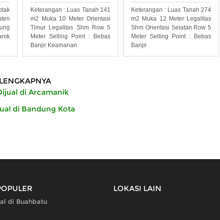
otak
Keterangan : Luas Tanah 141
Keterangan : Luas Tanah 274
nten
m2 Muka 10 Meter Orientasi
m2 Muka 12 Meter Legalitas
ung
Timur Legalitas Shm Row 5
Shm Orientasi Selatan Row 5
anik
Meter Selling Point : Bebas
Meter Selling Point : Bebas
Banjir Keamanan
Banjir
LENGKAPNYA
ijual di Arcamanik
jual di Bandung Kota
POPULER
LOKASI LAIN
al di Buahbatu