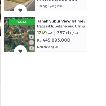
1 minggu yang lalu
Tanah Subur View Istimewa di Setia
TANAH
Ragasakti, Setianegara, Cilimus
1249
357 rb
m2
/m2
445.893.000
Rp
6 bulan yang lalu