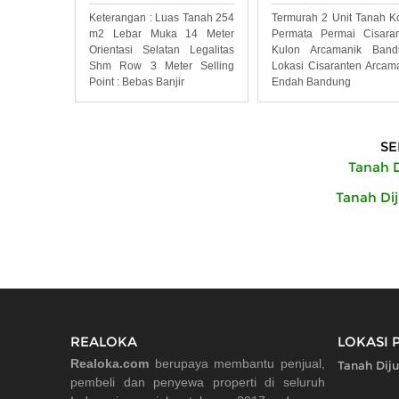
Keterangan : Luas Tanah 254
Termurah 2 Unit Tanah K
m2 Lebar Muka 14 Meter
Permata Permai Cisara
Orientasi Selatan Legalitas
Kulon Arcamanik Band
Shm Row 3 Meter Selling
Lokasi Cisaranten Arcam
Point : Bebas Banjir
Endah Bandung
SE
Tanah D
Tanah Di
REALOKA
LOKASI 
Realoka.com
berupaya membantu penjual,
Tanah Diju
pembeli dan penyewa properti di seluruh