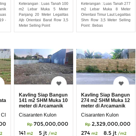
ing
Keterangan : Luas Tanah 100
Keterangan : Luas Tanah 277
nik
m2 Lebar Muka 5 Meter
m2 Lebar Muka 8 Meter
Luas
Panjang 20 Meter Legalitas
Orientasi Timur Laut Legalitas
19 -
Ajb Orientasi Barat Row 3,5
Shm Row 3,5 Meter Selling
Meter Selling Point
Point : Bebas
Kavling Siap Bangun
Kavling Siap Bangun
ata
141 m2 SHM Muka 10
274 m2 SHM Muka 12
meter di Arcamanik
meter di Arcamanik
Bandung
Bandung
 CISARANTEN KULON ARCAMANIK BANDUNG
Cisaranten Kulon
Cisaranten Kulon
000
705,000,000
2,329,000,000
Rp
Rp
141
5 jt
274
8.5 jt
2
m2
/m2
m2
/m2