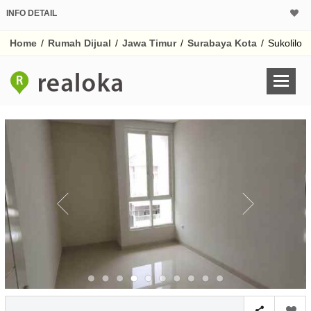
INFO DETAIL
CALCULATOR K
Home
/
Rumah Dijual
/
Jawa Timur
/
Surabaya Kota
/
Sukolilo
Harga Rp 2.
Pinjaman (PIN) 70%
% /th
O
Untuk hasil simulasi lai
pada kotak-kotak
Simpan Bun