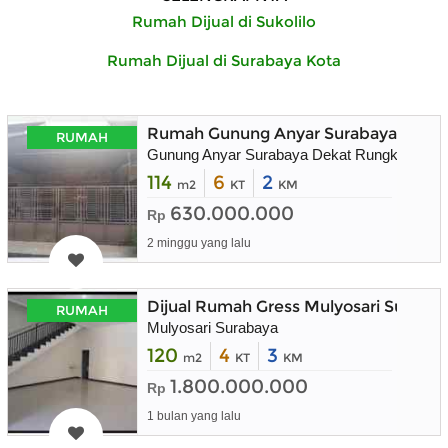
Rumah Dijual di Sukolilo
Rumah Dijual di Surabaya Kota
Rumah Gunung Anyar Surabaya Timur
RUMAH
Gunung Anyar Surabaya Dekat Rungkut
114
6
2
m2
KT
KM
630.000.000
Rp
2 minggu yang lalu
Dijual Rumah Gress Mulyosari Suraba
RUMAH
Mulyosari Surabaya
120
4
3
m2
KT
KM
1.800.000.000
Rp
1 bulan yang lalu