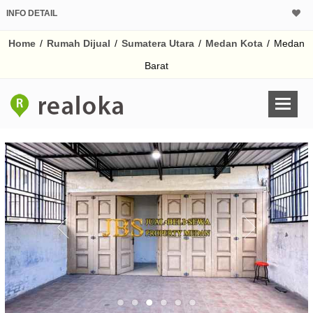
INFO DETAIL
CALCULATOR K
Home
/
Rumah Dijual
/
Sumatera Utara
/
Medan Kota
/
Medan
Harga Rp 8
Pinjaman (PIN) 70
Barat
% /th
O
Untuk hasil simulasi lai
pada kotak-kotak
Simpan Bun