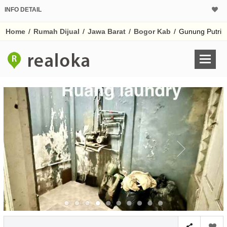
INFO DETAIL
CALCULATOR K
Home
/
Rumah Dijual
/
Jawa Barat
/
Bogor Kab
/
Gunung Putri
Harga Rp 2
Pinjaman (PIN) 70
% /th
O
Untuk hasil simulasi lai
pada kotak-kotak
Simpan Bun