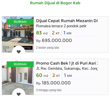
Rumah Dijual di Bogor Kab
Dijual Cepat Rumah Mezanin Dibelak
RUMAH
Romaisa terrace 2 pondok petir
83
2
1
m2
KT
KM
695.000.000
Rp
2 bulan yang lalu
Promo Cash Bek 1 jt di Puri Asri 3 Jong
RUMAH
Jl. Rw. Gembira, Sukamaju, Kec. Jonggol, K
60
2
1
m2
KT
KM
185.000.000
Rp
3 minggu yang lalu