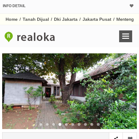
INFO DETAIL
CALCULATOR K
Home
/
Tanah Dijual
/
Dki Jakarta
/
Jakarta Pusat
/
Menteng
Harga
Pinjaman (PIN) 70% 
% /th
O
Untuk hasil simulasi lai
pada kotak-kotak
Simpan Bun