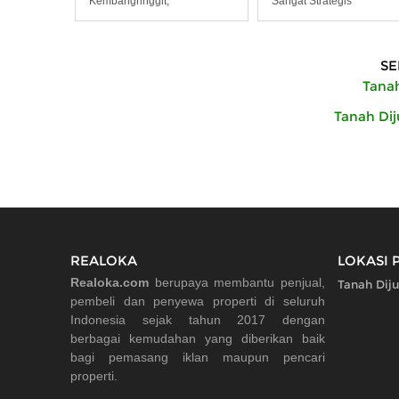
Kembangringgit,
Sangat Strategis
SE
Tanah
Tanah Dij
REALOKA
LOKASI 
Realoka.com
berupaya membantu penjual,
Tanah Diju
pembeli dan penyewa properti di seluruh
Indonesia sejak tahun 2017 dengan
berbagai kemudahan yang diberikan baik
bagi pemasang iklan maupun pencari
properti.