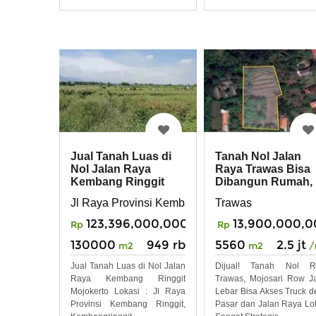
Jual Tanah Luas di
Tanah Nol Jalan
Nol Jalan Raya
Raya Trawas Bisa
Kembang Ringgit
Dibangun Rumah,
Mojokerto
Villa, Pergudanga
Jl Raya Provinsi Kembang Ringgit, Kembangringg
Trawas
123,396,000,000
13,900,000,
Rp
Rp
130000
949 rb
5560
2.5 jt
m2
/m2
m2
/
Jual Tanah Luas di Nol Jalan
Dijual! Tanah Nol R
Raya Kembang Ringgit
Trawas, Mojosari Row J
Mojokerto Lokasi : Jl Raya
Lebar Bisa Akses Truck d
Provinsi Kembang Ringgit,
Pasar dan Jalan Raya Lo