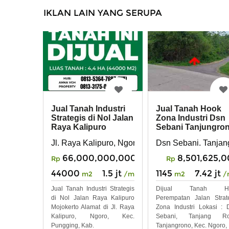
IKLAN LAIN YANG SERUPA
Jual Tanah Industri
Jual Tanah Hook
Strategis di Nol Jalan
Zona Industri Dsn
Raya Kalipuro
Sebani Tanjungro
Mojokerto
Ngoro Mojokerto
Jl. Raya Kalipuro, Ngoro, Kec. Pungging, Kab. M
Dsn Sebani. Tanjan
66,000,000,000
8,501,625,
Rp
Rp
44000
1.5 jt
1145
7.42 jt
m2
/m2
m2
/
Jual Tanah Industri Strategis
Dijual Tanah H
di Nol Jalan Raya Kalipuro
Perempatan Jalan Strat
Mojokerto Alamat di Jl. Raya
Zona Industri Lokasi : 
Kalipuro, Ngoro, Kec.
Sebani, Tanjang Ro
Pungging, Kab.
Tanjangrono, Kec. Ngoro,