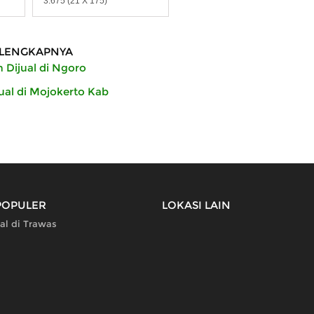
3.675 (21 X 175)
LENGKAPNYA
 Dijual di Ngoro
ual di Mojokerto Kab
POPULER
LOKASI LAIN
al di Trawas