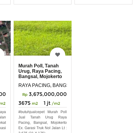
Murah Poll, Tanah
Urug, Raya Pacing,
Bangsal, Mojokerto
n
it, Kec. Pungging, Kab. Mojokerto, Jawa Timur
RAYA PACING, BANGSAL
000
3,675,000,000
Rp
3675
1 jt
m2
m2
/m2
aya
#butuhjualcepet Murah Poll
alan
Jual Tanah Urug Raya
ekat
Pacing, Bangsal, Mojokerto
kasi
Ex. Garasi Truk Nol Jalan Lt :