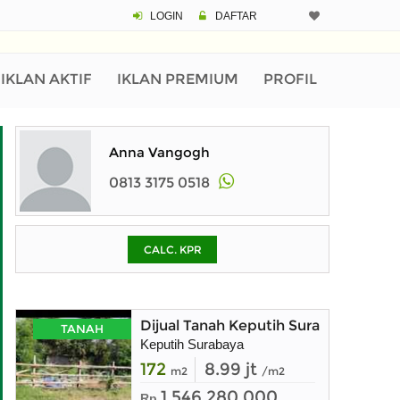
LOGIN
DAFTAR
CALCULATOR K
Harga
Pinjaman (PIN) 70%
IKLAN AKTIF
IKLAN PREMIUM
PROFIL
% /th
Anna Vangogh
0813 3175 0518
O
CALC. KPR
Untuk hasil simulasi lai
pada kotak-kotak
Simpan Bun
Dijual Tanah Keputih Surabaya dekat
TANAH
Keputih Surabaya
172
8.99 jt
m2
/m2
1.546.280.000
Rp