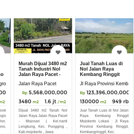
Murah Dijual 3480 m2
Jual Tanah Luas di
Tanah Industri Nol
Nol Jalan Raya
no
Jalan Raya Pacet -
Kembang Ringgit
Mojosari
Mojokerto
ojokerto
grono Kec Ngoro Kab Mojokerto Jatim
Jalan Raya Pacet
Jl Raya Provinsi Kembang
000
5,568,000,000
123,396,000,000
Rp
Rp
3480
1.6 jt
130000
949 rb
m2
m2
/m2
m2
/
ook
Dijual 3480 m2 Tanah Nol
Jual Tanah Luas di Nol Jalan
egis
Jalan Raya Jalan Raya Pacet
Raya Kembang Ringgit
Dsn.
- Mojosari ( Kel.nanti
Mojokerto Lokasi : Jl Raya
no,
Lengkung, Kec. Pungging ,
Provinsi Kembang Ringgit,
Kab.mojokerto , Jawa
Kembangringgit, Kec.