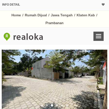
INFO DETAIL
CALCULATOR K
Home
/
Rumah Dijual
/
Jawa Tengah
/
Klaten Kab
/
Harga Rp 3
Pinjaman (PIN) 70
Prambanan
% /th
O
Untuk hasil simulasi lai
pada kotak-kotak
Simpan Bun