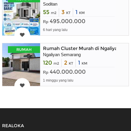
Soditan
55
3
1
m2
KT
KM
495.000.000
Rp
6 hari yang lalu
Rumah Cluster Murah di Ngaliyan Se
RUMAH
Ngaliyan Semarang
120
2
1
m2
KT
KM
440.000.000
Rp
1 minggu yang lalu
REALOKA