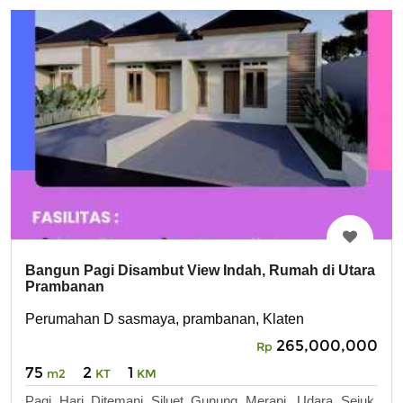
Bangun Pagi Disambut View Indah, Rumah di Utara
Prambanan
Perumahan D sasmaya, prambanan, Klaten
265,000,000
Rp
75
2
1
m2
KT
KM
Pagi Hari Ditemani Siluet Gunung Merapi, Udara Sejuk,