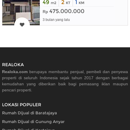
49
2
1
m2
KT
KM
475.000.000
Rp
3 bulan yang lalu
REALOKA
Realoka.com
berupaya membantu penjual, pembeli dan penyewa
properti di seluruh Indonesia sejak tahun 2017 dengan berbagai
kemudahan yang diberikan baik bagi pemasang iklan maupun
pencari properti.
LOKASI POPULER
Rumah Dijual di Baratajaya
Rumah Dijual di Gunung Anyar