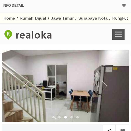
INFO DETAIL
CALCULATOR K
Home
/
Rumah Dijual
/
Jawa Timur
/
Surabaya Kota
/
Rungkut
Harga Rp 1.
Pinjaman (PIN) 70
% /th
O
Untuk hasil simulasi lai
pada kotak-kotak
Simpan Bun