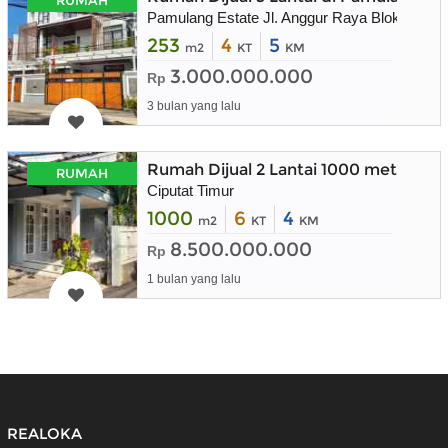
Pamulang Estate Jl. Anggur Raya Blok I3 NO
253
4
5
m2
KT
KM
3.000.000.000
Rp
3 bulan yang lalu
Rumah Dijual 2 Lantai 1000 meter di 
RUMAH
Ciputat Timur
1000
6
4
m2
KT
KM
8.500.000.000
Rp
1 bulan yang lalu
REALOKA