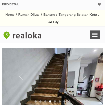
INFO DETAIL
CALCULATOR K
Home
/
Rumah Dijual
/
Banten
/
Tangerang Selatan Kota
/
Harga Rp 4.
Pinjaman (PIN) 70%
Bsd City
% /th
O
Untuk hasil simulasi lai
pada kotak-kotak
Simpan Bun