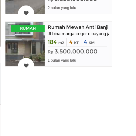
2 bulan yang lalu
Rumah Mewah Anti Banjir Murah
RUMAH
Jl bina marga ceger cipayung jakarta timur
184
4
4
m2
KT
KM
3.500.000.000
Rp
1 bulan yang lalu