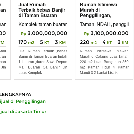
n
Jual Rumah
Rumah Istimewa
man
Terbaik,bebas Banjir
Murah di
di Taman Buaran
Penggilingan,
Indah 1,Buaran,dure
Cakung - Duren
rta timur
n indah 1, buaran , duren sawit
Komplek taman buaran indah 1, duren sawit, jakarta ti
Taman INDAH, penggilingan
Sawit
00
3,000,000,000
3,100,000,000
Rp
Rp
170
5
3
220
4
3
KM
m2
KT
KM
m2
KT
KM
all
Jual Rumah Terbaik ,bebas
Rumah Istimewa Mewah
ran
Banjir di Taman Buaran Indah
Murah di Cakung Luas Tanah
epan
1 ,buaran ,duren Sawit Depan
220 m2 Luas Bangunan 350
 Jln
Mall Buaran Ga Banjir Jln
m2 Kamar Tidur 4 Kamar
Luas Komplek
Mandi 3 2 Lantai Listrik
LENGKAPNYA
jual di Penggilingan
ual di Jakarta Timur