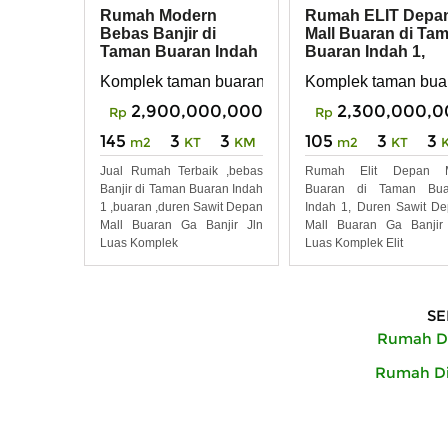
Rumah Modern
Rumah ELIT Depa
Bebas Banjir di
Mall Buaran di Ta
Taman Buaran Indah
Buaran Indah 1,
1,duren Sawit
Duren Sawit
Komplek taman buaran indah 1, duren sawit, jaka
Komplek taman buara
2,900,000,000
2,300,000,0
Rp
Rp
145
3
3
105
3
3
m2
KT
KM
m2
KT
Jual Rumah Terbaik ,bebas
Rumah Elit Depan M
Banjir di Taman Buaran Indah
Buaran di Taman Bua
1 ,buaran ,duren Sawit Depan
Indah 1, Duren Sawit D
Mall Buaran Ga Banjir Jln
Mall Buaran Ga Banjir
Luas Komplek
Luas Komplek Elit
SE
Rumah Di
Rumah Dij