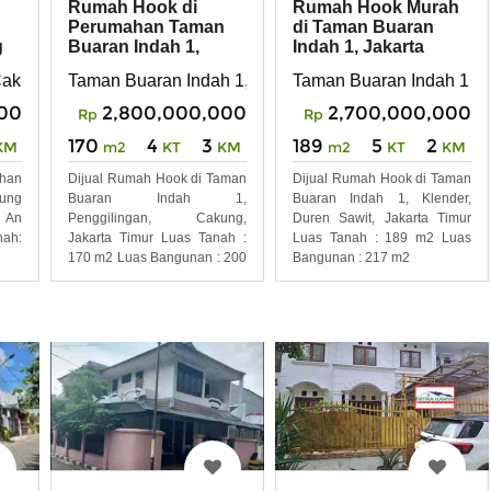
Rumah Hook di
Rumah Hook Murah
Perumahan Taman
di Taman Buaran
g
Buaran Indah 1,
Indah 1, Jakarta
Jakarta Timur
Timur
Cakung Jaktim
Taman Buaran Indah 1, Penggilingan, Cakung
Taman Buaran Indah 1 Kl
00
2,800,000,000
2,700,000,000
Rp
Rp
170
4
3
189
5
2
KM
m2
KT
KM
m2
KT
KM
ahan
Dijual Rumah Hook di Taman
Dijual Rumah Hook di Taman
ung
Buaran Indah 1,
Buaran Indah 1, Klender,
M An
Penggilingan, Cakung,
Duren Sawit, Jakarta Timur
nah:
Jakarta Timur Luas Tanah :
Luas Tanah : 189 m2 Luas
170 m2 Luas Bangunan : 200
Bangunan : 217 m2
m2