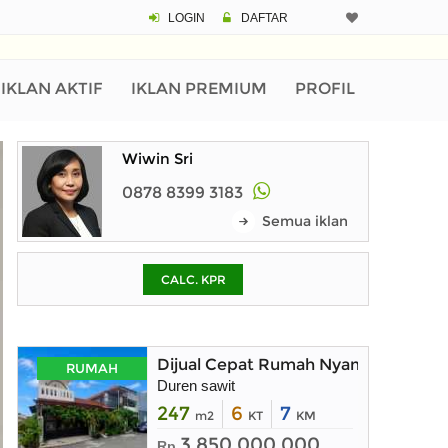
LOGIN
DAFTAR
CALCULATOR K
Harga Rp 3.
Pinjaman (PIN) 70%
IKLAN AKTIF
IKLAN PREMIUM
PROFIL
Wiwin Sri
% /th
0878 8399 3183
Semua iklan
O
CALC. KPR
Untuk hasil simulasi lai
pada kotak-kotak
Simpan Bun
Dijual Cepat Rumah Nyaman dalam 
RUMAH
Duren sawit
247
6
7
m2
KT
KM
3.850.000.000
Rp