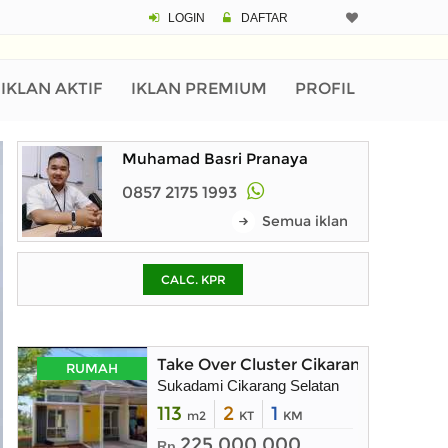
LOGIN
DAFTAR
CALCULATOR K
Harga Rp 4
Pinjaman (PIN) 70
IKLAN AKTIF
IKLAN PREMIUM
PROFIL
Muhamad Basri Pranaya
% /th
0857 2175 1993
Semua iklan
O
CALC. KPR
Untuk hasil simulasi lai
pada kotak-kotak
Simpan Bun
Take Over Cluster Cikarang Pass
RUMAH
Sukadami Cikarang Selatan
113
2
1
m2
KT
KM
225.000.000
Rp