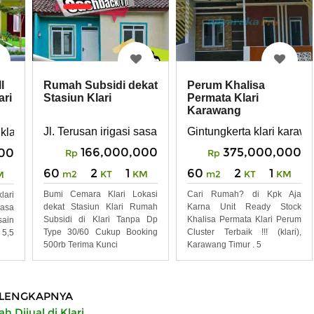
Rumah Subsidi dekat
Perum Khalisa
l
Stasiun Klari
Permata Klari
ari
Karawang
Jl. Terusan irigasi sasak misran klari karawang
Gintungkerta klari karaw
 klari karawang
166,000,000
375,000,000
000
Rp
Rp
60
2
1
60
2
1
m2
KT
KM
m2
KT
KM
M
Bumi Cemara Klari Lokasi
Cari Rumah? di Kpk Aja
lari
dekat Stasiun Klari Rumah
Karna Unit Ready Stock
asa
Subsidi di Klari Tanpa Dp
Khalisa Permata Klari Perum
ain
Type 30/60 Cukup Booking
Cluster Terbaik !!! (klari),
 5,5
500rb Terima Kunci
Karawang Timur . 5
LENGKAPNYA
 Dijual di Klari