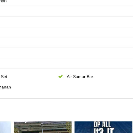
nan
 Set
Air Sumur Bor
manan