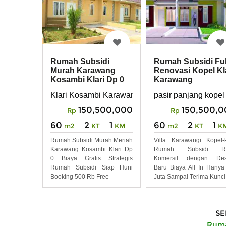
Rumah Subsidi
Rumah Subsidi Ful
Murah Karawang
Renovasi Kopel Kl
Kosambi Klari Dp 0
Karawang
Biaya Gratis
Klari Kosambi Karawang
pasir panjang kopel
Strategis
150,500,000
150,500,
Rp
Rp
60
2
1
60
2
1
m2
KT
KM
m2
KT
K
Rumah Subsidi Murah Meriah
Villa Karawangi Kopel-k
Karawang Kosambi Klari Dp
Rumah Subsidi R
0 Biaya Gratis Strategis
Komersil dengan Des
Rumah Subsidi Siap Huni
Baru Biaya All In Hanya
Booking 500 Rb Free
Juta Sampai Terima Kunci
SE
Rumah