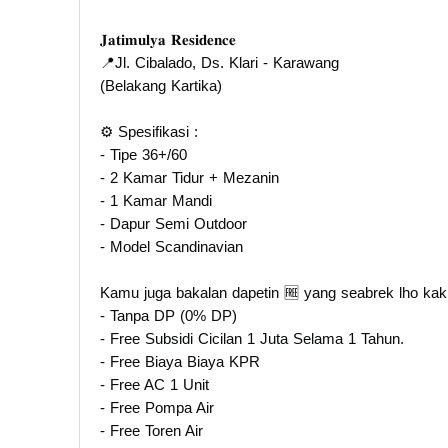
𝐉𝐚𝐭𝐢𝐦𝐮𝐥𝐲𝐚 𝐑𝐞𝐬𝐢𝐝𝐞𝐧𝐜𝐞
📍Jl. Cibalado, Ds. Klari - Karawang
(Belakang Kartika)
⚙️ Spesifikasi :
- Tipe 36+/60
- 2 Kamar Tidur + Mezanin
- 1 Kamar Mandi
- Dapur Semi Outdoor
- Model Scandinavian
Kamu juga bakalan dapetin 🆓️ yang seabrek lho kak
- Tanpa DP (0% DP)
- Free Subsidi Cicilan 1 Juta Selama 1 Tahun.
- Free Biaya Biaya KPR
- Free AC 1 Unit
- Free Pompa Air
- Free Toren Air