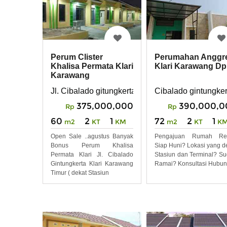
Perum Clister
Perumahan Anggr
Khalisa Permata Klari
Klari Karawang Dp
Karawang
Jl. Cibalado gitungkerta klari karawang dekat stas
Cibalado gintungker
375,000,000
390,000,0
Rp
Rp
60
2
1
72
2
1
m2
KT
KM
m2
KT
K
Open Sale ..agustus Banyak
Pengajuan Rumah Re
Bonus Perum Khalisa
Siap Huni? Lokasi yang d
Permata Klari Jl. Cibalado
Stasiun dan Terminal? S
Gintungkerta Klari Karawang
Ramai? Konsultasi Hubun
Timur ( dekat Stasiun