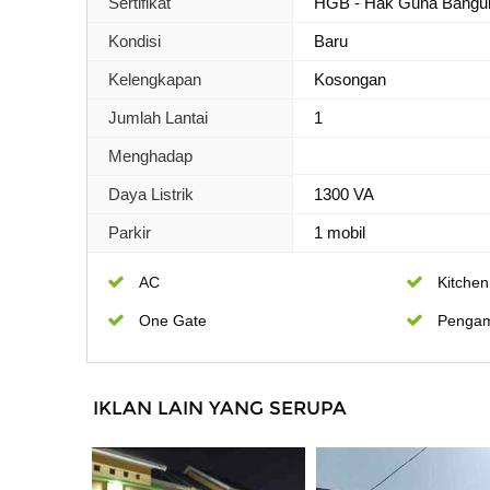
Sertifikat
HGB - Hak Guna Bangu
Kondisi
Baru
Kelengkapan
Kosongan
Jumlah Lantai
1
Menghadap
Daya Listrik
1300 VA
Parkir
1 mobil
AC
Kitchen
One Gate
Penga
IKLAN LAIN YANG SERUPA