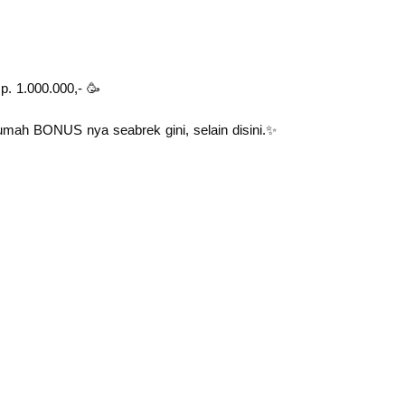
p. 1.000.000,- 🥳
rumah BONUS nya seabrek gini, selain disini.✨️