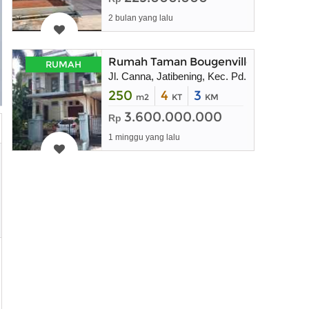
2 bulan yang lalu
Rumah Taman Bougenville Estate, Ja
RUMAH
Jl. Canna, Jatibening, Kec. Pd. Gede, Kota
250
4
3
m2
KT
KM
3.600.000.000
Rp
1 minggu yang lalu