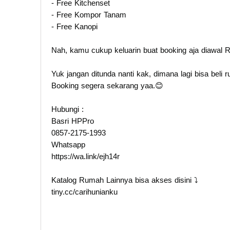
- Free Kitchenset
- Free Kompor Tanam
- Free Kanopi
Nah, kamu cukup keluarin buat booking aja diawal R
Yuk jangan ditunda nanti kak, dimana lagi bisa beli 
Booking segera sekarang yaa.😊
Hubungi :
Basri HPPro
0857-2175-1993
Whatsapp
https://wa.link/ejh14r
Katalog Rumah Lainnya bisa akses disini ⤵️
tiny.cc/carihunianku