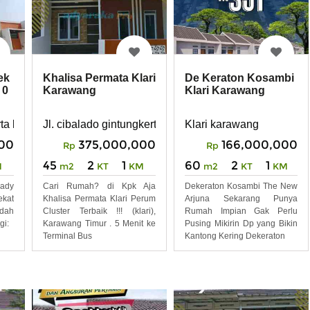
Khalisa Permata Klari
De Keraton Kosambi
ek
Karawang
Klari Karawang
 0
Jl. cibalado gintungkerta klari karawang
Klari karawang
iun klari
ta karawang dekat stasiun klari
375,000,000
166,000,000
00
Rp
Rp
45
2
1
60
2
1
m2
KT
KM
m2
KT
KM
M
Cari Rumah? di Kpk Aja
Dekeraton Kosambi The New
ady
Khalisa Permata Klari Perum
Arjuna Sekarang Punya
ekat
Cluster Terbaik !!! (klari),
Rumah Impian Gak Perlu
udah
Karawang Timur . 5 Menit ke
Pusing Mikirin Dp yang Bikin
gi:
Terminal Bus
Kantong Kering Dekeraton