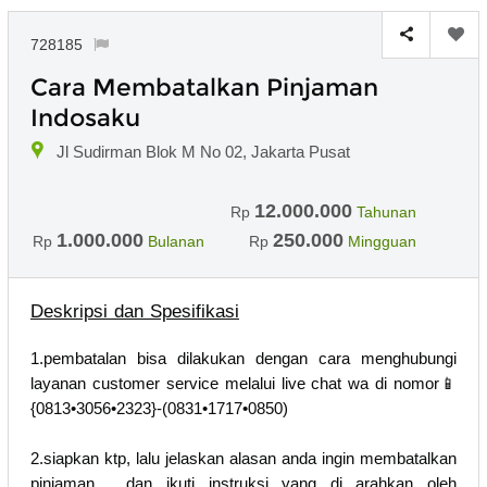
728185
Cara Membatalkan Pinjaman
Indosaku
Jl Sudirman Blok M No 02, Jakarta Pusat
12.000.000
Rp
Tahunan
1.000.000
250.000
Rp
Bulanan
Rp
Mingguan
Deskripsi dan Spesifikasi
1.pembatalan bisa dilakukan dengan cara menghubungi
layanan customer service melalui live chat wa di nomor📱
{0813•3056•2323}-(0831•1717•0850)
2.siapkan ktp, lalu jelaskan alasan anda ingin membatalkan
pinjaman , dan ikuti instruksi yang di arahkan oleh