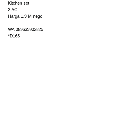
Kitchen set
3 AC
Harga 1.9 M nego
WA 089639902825
*D165