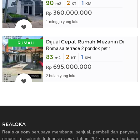
90
2
1
m2
KT
KM
360.000.000
Rp
1 minggu yang lalu
Dijual Cepat Rumah Mezanin Dibelak
RUMAH
Romaisa terrace 2 pondok petir
83
2
1
m2
KT
KM
695.000.000
Rp
2 bulan yang lalu
REALOKA
Realoka.com
berupaya membantu penjual, pembeli dan penyewa
properti di seluruh Indonesia sejak tahun 2017 dengan berbagai