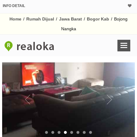
INFO DETAIL
CALCULATOR K
Home
/
Rumah Dijual
/
Jawa Barat
/
Bogor Kab
/
Bojong
Harga Rp 1.
Pinjaman (PIN) 70%
Nangka
% /th
O
Untuk hasil simulasi lai
pada kotak-kotak
Simpan Bun