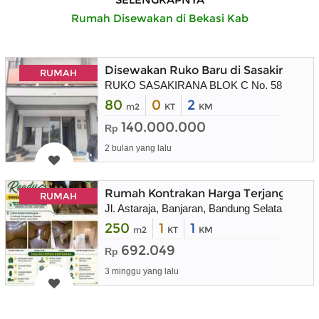
Rumah Disewakan di Bekasi Kab
Disewakan Ruko Baru di Sasakirana Bl
RUMAH
RUKO SASAKIRANA BLOK C No. 58 KBP
80
0
2
m2
KT
KM
140.000.000
Rp
2 bulan yang lalu
Rumah Kontrakan Harga Terjangkau Wi
RUMAH
Jl. Astaraja, Banjaran, Bandung Selatan, Jawa
250
1
1
m2
KT
KM
692.049
Rp
3 minggu yang lalu