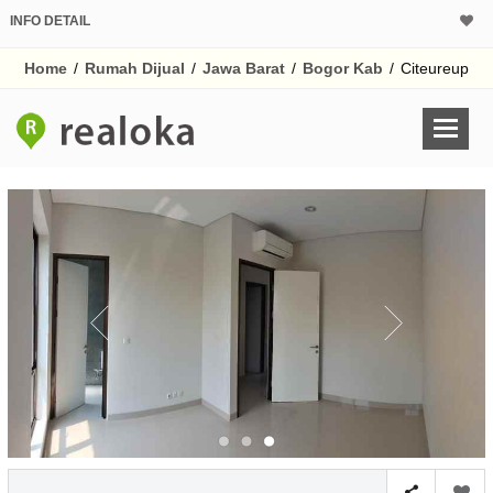
INFO DETAIL
CALCULATOR K
Home
/
Rumah Dijual
/
Jawa Barat
/
Bogor Kab
/
Citeureup
Harga Rp 1.
Pinjaman (PIN) 70%
% /th
O
Untuk hasil simulasi lai
pada kotak-kotak
Simpan Bun