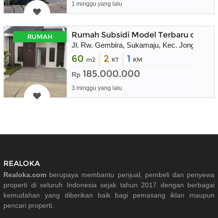
1 minggu yang lalu
Rumah Subsidi Model Terbaru di Puri 
RUMAH
Jl. Rw. Gembira, Sukamaju, Kec. Jonggol, K
60
2
1
m2
KT
KM
185.000.000
Rp
3 minggu yang lalu
REALOKA
Realoka.com
berupaya membantu penjual, pembeli dan penyewa
properti di seluruh Indonesia sejak tahun 2017 dengan berbagai
kemudahan yang diberikan baik bagi pemasang iklan maupun
pencari properti.