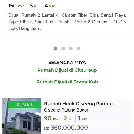
150
5
4
m2
KT
KM
Dijual Rumah 2 Lantai di Cluster Tiber Citra Sentul Raya
Type Elbrus Shm Luas Tanah : 150 m2 Dimensi : 10x15
Luas Bangunan :
SELENGKAPNYA
Rumah Dijual di Citeureup
Rumah Dijual di Bogor Kab
Rumah Hook Ciseeng Parung
RUMAH
Ciseeng Parung Bogor
90
2
1
m2
KT
KM
360.000.000
Rp