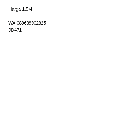
Harga 1,5M
WA 089639902825
JD471