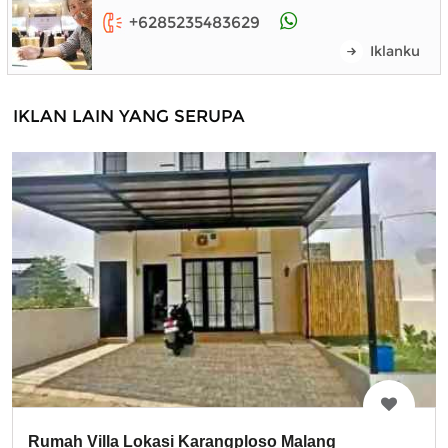
+6285235483629
Iklanku
IKLAN LAIN YANG SERUPA
Rumah Villa Lokasi Karangploso Malang