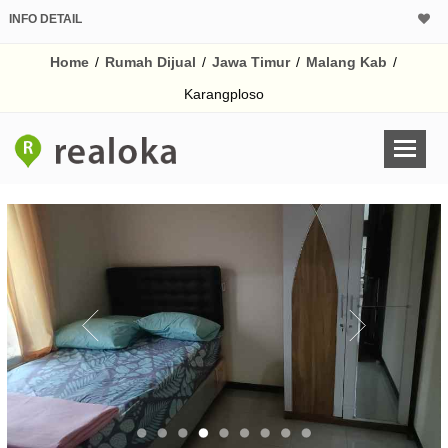
INFO DETAIL
CALCULATOR K
Home
/
Rumah Dijual
/
Jawa Timur
/
Malang Kab
/
Harga Rp 9
Pinjaman (PIN) 70
Karangploso
% /th
O
Untuk hasil simulasi lai
pada kotak-kotak
Simpan Bun