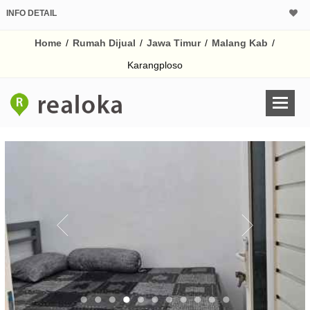
INFO DETAIL
CALCULATOR K
Home
/
Rumah Dijual
/
Jawa Timur
/
Malang Kab
/
Harga Rp 1.
Pinjaman (PIN) 70%
Karangploso
% /th
O
Untuk hasil simulasi lai
pada kotak-kotak
Simpan Bun