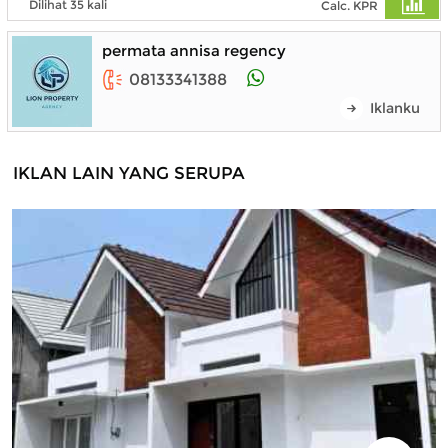
Dilihat 35 kali
Calc. KPR
permata annisa regency
08133341388
Iklanku
IKLAN LAIN YANG SERUPA