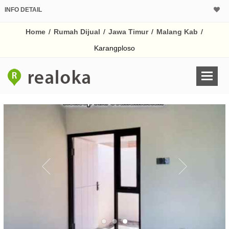
INFO DETAIL
CALCULATOR K
Home
/
Rumah Dijual
/
Jawa Timur
/
Malang Kab
/
Harga Rp 2
Pinjaman (PIN) 70
Karangploso
% /th
O
Untuk hasil simulasi lai
pada kotak-kotak
Simpan Bun