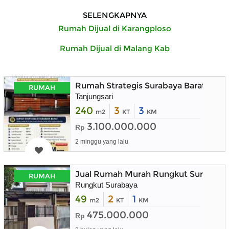
SELENGKAPNYA
Rumah Dijual di Karangploso
Rumah Dijual di Malang Kab
Rumah Strategis Surabaya Barat deka
RUMAH
Tanjungsari
240
3
3
m2
KT
KM
3.100.000.000
Rp
2 minggu yang lalu
Jual Rumah Murah Rungkut Surabaya 
RUMAH
Rungkut Surabaya
49
2
1
m2
KT
KM
475.000.000
Rp