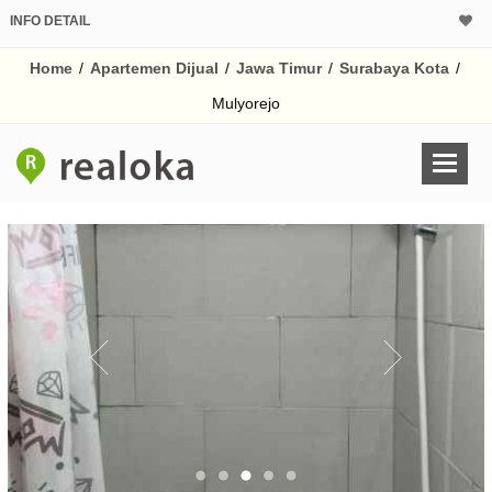
INFO DETAIL
CALCULATOR K
Home
/
Apartemen Dijual
/
Jawa Timur
/
Surabaya Kota
/
Harga Rp 4
Pinjaman (PIN) 70
Mulyorejo
% /th
O
Untuk hasil simulasi lai
pada kotak-kotak
Simpan Bun