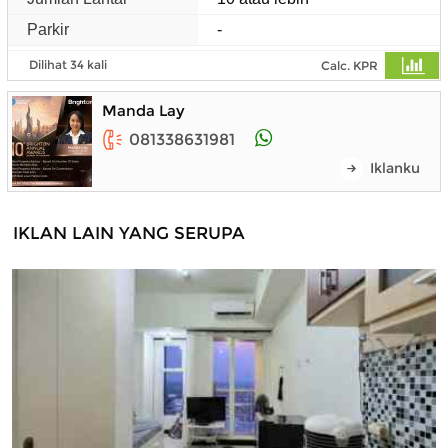
Parkir
-
Dilihat 34 kali
Calc. KPR
Manda Lay
081338631981
Iklanku
IKLAN LAIN YANG SERUPA