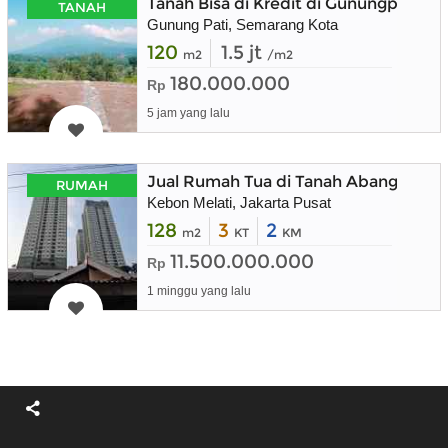
Tanah Bisa di Kredit di Gunungpati K
TANAH
Gunung Pati, Semarang Kota
120
1.5 jt
m2
/m2
180.000.000
Rp
5 jam yang lalu
Jual Rumah Tua di Tanah Abang
RUMAH
Kebon Melati, Jakarta Pusat
128
3
2
m2
KT
KM
11.500.000.000
Rp
1 minggu yang lalu