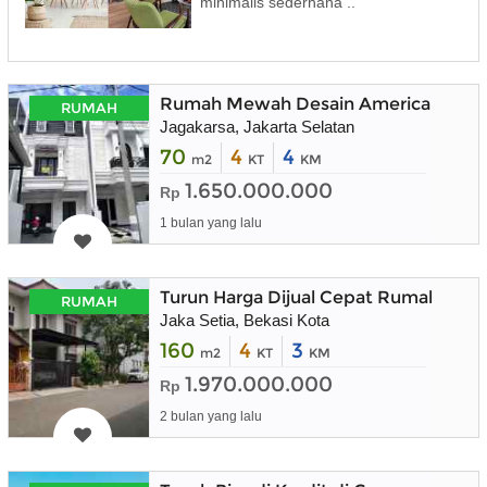
minimalis sederhana ..
Rumah Mewah Desain American Clasik
RUMAH
Jagakarsa, Jakarta Selatan
70
4
4
m2
KT
KM
1.650.000.000
Rp
1 bulan yang lalu
Turun Harga Dijual Cepat Rumah 2 Lan
RUMAH
Jaka Setia, Bekasi Kota
160
4
3
m2
KT
KM
1.970.000.000
Rp
2 bulan yang lalu