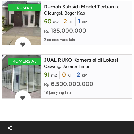
Rumah Subsidi Model Terbaru di Puri 
RUMAH
Cileungsi, Bogor Kab
60
2
1
m2
KT
KM
185.000.000
Rp
3 minggu yang lalu
JUAL RUKO Komersial di Lokasi Bisnis
KOMERSIAL
Cawang, Jakarta Timur
91
0
2
m2
KT
KM
6.500.000.000
Rp
16 jam yang lalu