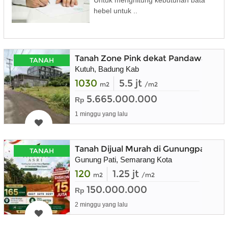
Untuk menghitung kebutuhan bata
hebel untuk ..
Tanah Zone Pink dekat Pandawa Golf
TANAH
Kutuh, Badung Kab
1030
5.5 jt
m2
/m2
5.665.000.000
Rp
1 minggu yang lalu
Tanah Dijual Murah di Gunungpati Ko
TANAH
Gunung Pati, Semarang Kota
120
1.25 jt
m2
/m2
150.000.000
Rp
2 minggu yang lalu