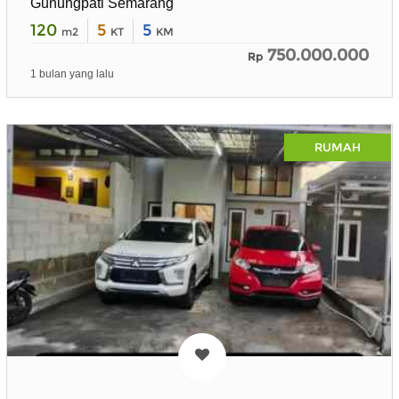
Gunungpati Semarang
120
5
5
m2
KT
KM
750.000.000
Rp
1 bulan yang lalu
RUMAH