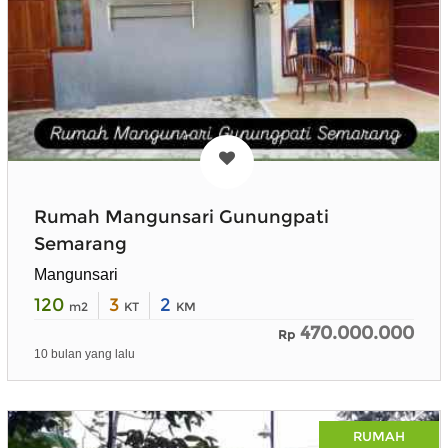
Rumah Mangunsari Gunungpati
Semarang
Mangunsari
120
3
2
m2
KT
KM
470.000.000
Rp
10 bulan yang lalu
RUMAH