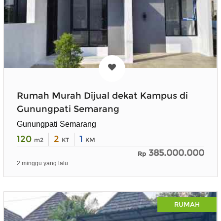
Rumah Murah Dijual dekat Kampus di
Gunungpati Semarang
Gunungpati Semarang
120
2
1
m2
KT
KM
385.000.000
Rp
2 minggu yang lalu
RUMAH