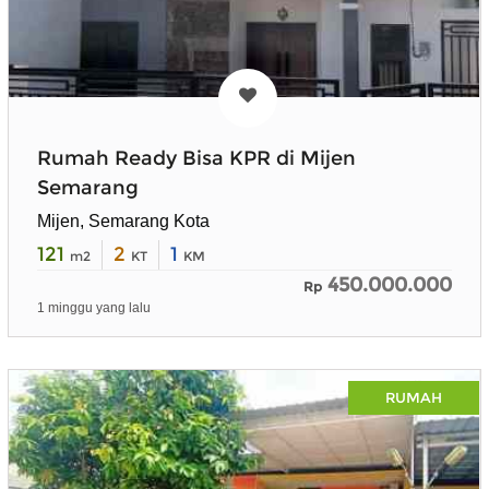
Rumah Ready Bisa KPR di Mijen
Semarang
Mijen, Semarang Kota
121
2
1
m2
KT
KM
450.000.000
Rp
1 minggu yang lalu
RUMAH