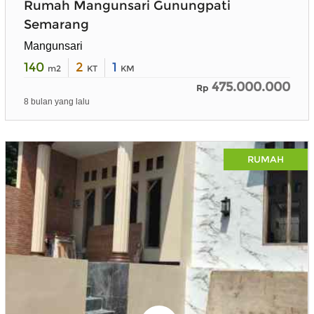
Rumah Mangunsari Gunungpati
Semarang
Mangunsari
140
2
1
m2
KT
KM
475.000.000
Rp
8 bulan yang lalu
RUMAH