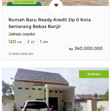
Rumah Baru Ready Kredit Dp 0 Kota
Semarang Bebas Banjir
Jatirejo cepoko
120
2
1
m2
KT
KM
340.000.000
Rp
11 bulan yang lalu
RUMAH