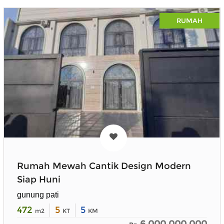
RUMAH
Rumah Mewah Cantik Design Modern
Siap Huni
gunung pati
472
5
5
m2
KT
KM
6.000.000.000