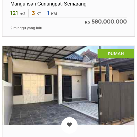
Mangunsari Gunungpati Semarang
121
3
1
m2
KT
KM
580.000.000
Rp
2 minggu yang lalu
RUMAH