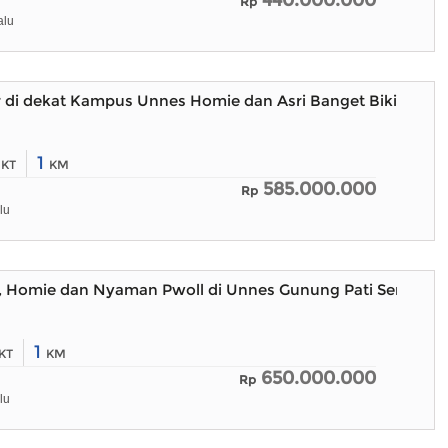
440.000.000
Rp
alu
r di dekat Kampus Unnes Homie dan Asri Banget Bikin Beta
2
1
KT
KM
585.000.000
Rp
lu
, Homie dan Nyaman Pwoll di Unnes Gunung Pati Semaran
1
KT
KM
650.000.000
Rp
lu