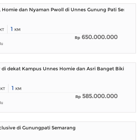
, Homie dan Nyaman Pwoll di Unnes Gunung Pati Semaran
1
KT
KM
650.000.000
Rp
lu
r di dekat Kampus Unnes Homie dan Asri Banget Bikin Beta
2
1
KT
KM
585.000.000
Rp
lu
clusive di Gunungpati Semarang