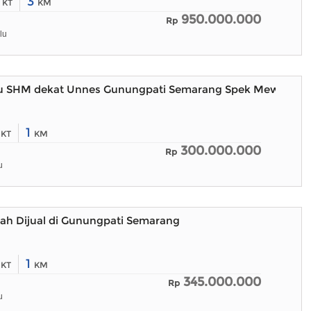
5
3
KT
KM
950.000.000
Rp
lu
 SHM dekat Unnes Gunungpati Semarang Spek Mewah
2
1
KT
KM
300.000.000
Rp
u
h Dijual di Gunungpati Semarang
2
1
KT
KM
345.000.000
Rp
u