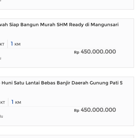
u
h Siap Bangun Murah SHM Ready di Mangunsari
1
KT
KM
450.000.000
Rp
u
Huni Satu Lantai Bebas Banjir Daerah Gunung Pati Semar
2
1
KT
KM
450.000.000
Rp
lu