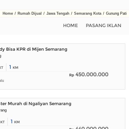
Home
/
Rumah Dijual
/
Jawa Tengah
/
Semarang Kota
/
Gunung Pati
HOME
PASANG IKLAN
y Bisa KPR di Mijen Semarang
g
1
KT
KM
450.000.000
Rp
alu
ter Murah di Ngaliyan Semarang
rang
2
1
KT
KM