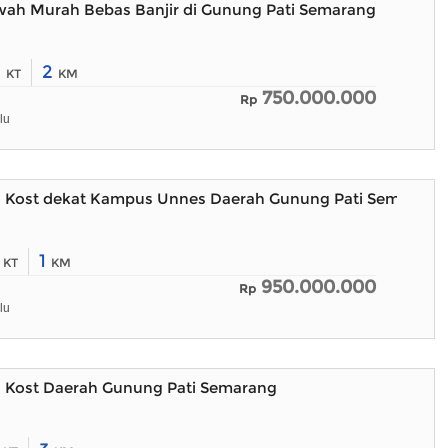
h Murah Bebas Banjir di Gunung Pati Semarang
2
2
KT
KM
750.000.000
Rp
lu
 Kost dekat Kampus Unnes Daerah Gunung Pati Semarang
5
1
KT
KM
950.000.000
Rp
lu
 Kost Daerah Gunung Pati Semarang