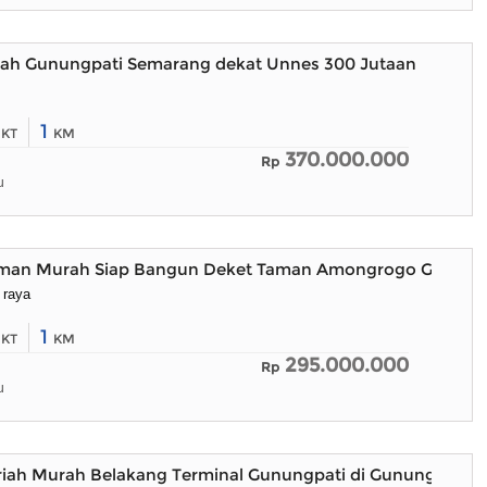
h Gunungpati Semarang dekat Unnes 300 Jutaan
2
1
KT
KM
370.000.000
Rp
u
man Murah Siap Bangun Deket Taman Amongrogo Gunung
 raya
2
1
KT
KM
295.000.000
Rp
u
iah Murah Belakang Terminal Gunungpati di Gunungpati