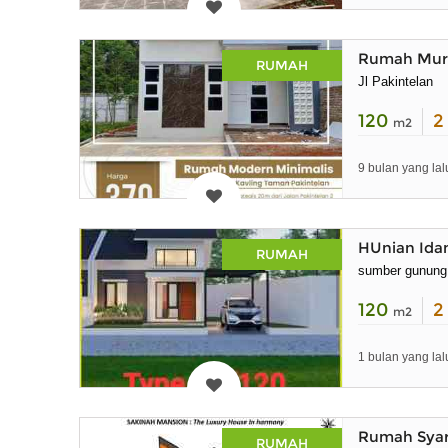
Rumah Mura
RUMAH
Jl Pakintelan
120
m2
9 bulan yang lal
HUnian Ida
RUMAH
sumber gunung
120
m2
1 bulan yang lal
Rumah Syar
RUMAH