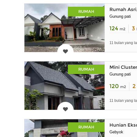
Rumah Asri
RUMAH
Gunung pati
124
3
m2
11 bulan yang la
Mini Cluste
RUMAH
Gunung pati
120
m2
11 bulan yang la
Hunian Eks
RUMAH
Gebyok