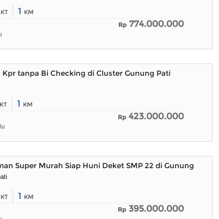
2
1
KT
KM
774.000.000
Rp
u
Kpr tanpa Bi Checking di Cluster Gunung Pati
1
KT
KM
423.000.000
Rp
lu
man Super Murah Siap Huni Deket SMP 22 di Gunungpati
ati
2
1
KT
KM
395.000.000
Rp