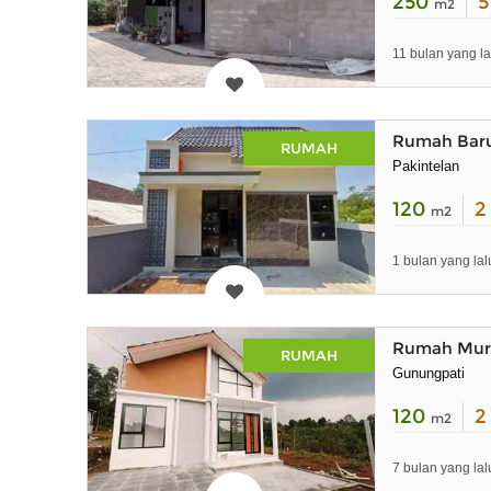
250
m2
11 bulan yang la
Rumah Baru
RUMAH
Pakintelan
120
m2
1 bulan yang lal
Rumah Mura
RUMAH
Gunungpati
120
m2
7 bulan yang lal