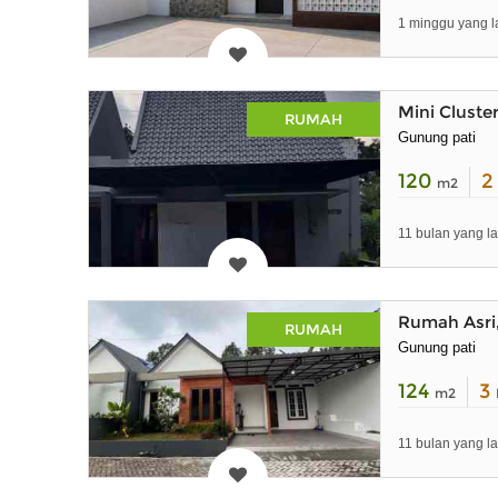
1 minggu yang l
Mini Cluste
RUMAH
Gunung pati
120
m2
11 bulan yang la
Rumah Asri
RUMAH
Gunung pati
124
3
m2
11 bulan yang la