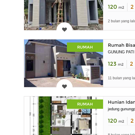
120
m2
2 bulan yang lal
Rumah Bisa 
RUMAH
GUNUNG PATI
123
2
m2
11 bulan yang la
Hunian Ida
RUMAH
jedung gunungp
120
m2