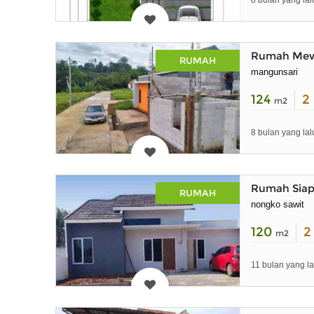
8 bulan yang lal
Rumah Mewa
RUMAH
mangunsari
124
2
m2
8 bulan yang lal
Rumah Siap 
RUMAH
nongko sawit
120
m2
11 bulan yang la